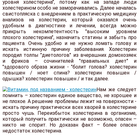
уровня холестерина", потому как на западе люди
холестерином особо не заморачивались. Далее началась
свистопляска с внедрением в практическую медицину
анализов на холестерин, который оказался очень
удобным в диагностике и лечении, всегда можно
прикрыть некомпетентность "высоким уровнем
плохого холестерина", назначить статины и забыть про
пациента. Очень удобно и не нужно ломать голову и
искать истинную причину заболевания. Холестерин
породил толпы "диетологов" из вчерашних домохозяек
и фриков – сочинителей "правильных диет" и
"здорового образа жизни - "болит голова? холестерин
повышен / ноет спина? холестерин повышен /
одышка? холестерин повышен / и так далее.
Нам же следует
помнить – холестерин единое вещество, не хорошее и
не плохое. А решение проблемы лежит на поверхности -
искать причину практически всех хворей в холестерине
просто чушь. Переизбыток холестерина в организме,
который получить практически не возможно, опасен –
никто не спорит. Но доказан факт – более опасен
недостаток холестерина.