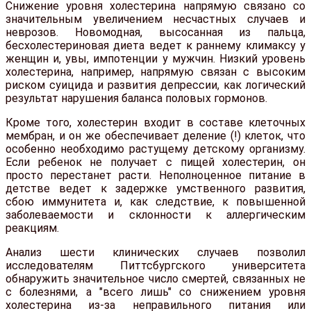
Снижение уровня холестерина напрямую связано со
значительным увеличением несчастных случаев и
неврозов. Новомодная, высосанная из пальца,
бесхолестериновая диета ведет к раннему климаксу у
женщин и, увы, импотенции у мужчин. Низкий уровень
холестерина, например, напрямую связан с высоким
риском суицида и развития депрессии, как логический
результат нарушения баланса половых гормонов.
Кроме того, холестерин входит в составе клеточных
мембран, и он же обеспечивает деление (!) клеток, что
особенно необходимо растущему детскому организму.
Если ребенок не получает с пищей холестерин, он
просто перестанет расти. Неполноценное питание в
детстве ведет к задержке умственного развития,
сбою иммунитета и, как следствие, к повышенной
заболеваемости и склонности к аллергическим
реакциям.
Анализ шести клинических случаев позволил
исследователям Питтсбургского университета
обнаружить значительное число смертей, связанных не
с болезнями, а "всего лишь" со снижением уровня
холестерина из-за неправильного питания или