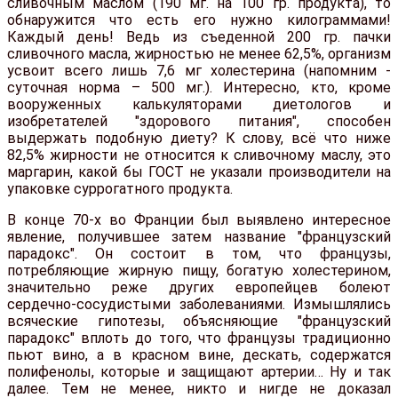
сливочным маслом (190 мг. на 100 гр. продукта), то
обнаружится что есть его нужно килограммами!
Каждый день! Ведь из съеденной 200 гр. пачки
сливочного масла, жирностью не менее 62,5%, организм
усвоит всего лишь 7,6 мг холестерина (напомним -
суточная норма – 500 мг.). Интересно, кто, кроме
вооруженных калькуляторами диетологов и
изобретателей "здорового питания", способен
выдержать подобную диету? К слову, всё что ниже
82,5% жирности не относится к сливочному маслу, это
маргарин, какой бы ГОСТ не указали производители на
упаковке суррогатного продукта.
В конце 70-х во Франции был выявлено интересное
явление, получившее затем название "французский
парадокс". Он состоит в том, что французы,
потребляющие жирную пищу, богатую холестерином,
значительно реже других европейцев болеют
сердечно-сосудистыми заболеваниями. Измышлялись
всяческие гипотезы, объясняющие "французский
парадокс" вплоть до того, что французы традиционно
пьют вино, а в красном вине, дескать, содержатся
полифенолы, которые и защищают артерии… Ну и так
далее. Тем не менее, никто и нигде не доказал