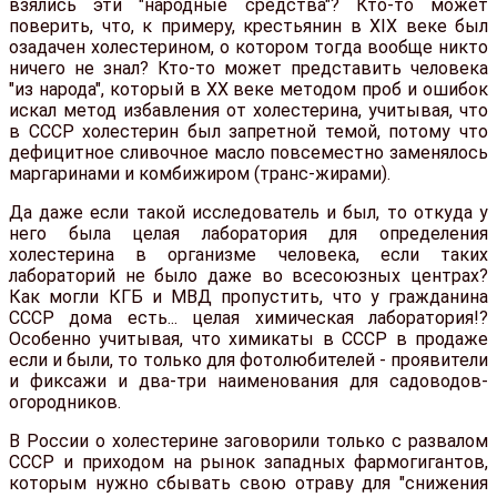
взялись эти "народные средства"? Кто-то может
поверить, что, к примеру, крестьянин в XIX веке был
озадачен холестерином, о котором тогда вообще никто
ничего не знал? Кто-то может представить человека
"из народа", который в XX веке методом проб и ошибок
искал метод избавления от холестерина, учитывая, что
в СССР холестерин был запретной темой, потому что
дефицитное сливочное масло повсеместно заменялось
маргаринами и комбижиром (транс-жирами).
Да даже если такой исследователь и был, то откуда у
него была целая лаборатория для определения
холестерина в организме человека, если таких
лабораторий не было даже во всесоюзных центрах?
Как могли КГБ и МВД пропустить, что у гражданина
СССР дома есть... целая химическая лаборатория!?
Особенно учитывая, что химикаты в СССР в продаже
если и были, то только для фотолюбителей - проявители
и фиксажи и два-три наименования для садоводов-
огородников.
В России о холестерине заговорили только с развалом
СССР и приходом на рынок западных фармогигантов,
которым нужно сбывать свою отраву для "снижения