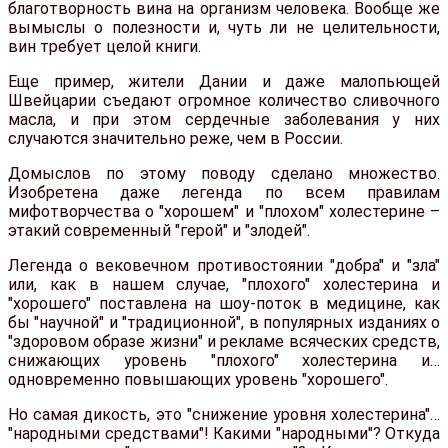
благотворность вина на организм человека. Вообще же
вымыслы о полезности и, чуть ли не целительности,
вин требует целой книги.
Еще пример, жители Дании и даже малопьющей
Швейцарии съедают огромное количество сливочного
масла, и при этом сердечные заболевания у них
случаются значительно реже, чем в России.
Домыслов по этому поводу сделано множество.
Изобретена даже легенда по всем правилам
мифотворчества о "хорошем" и "плохом" холестерине –
этакий современный "герой" и "злодей".
Легенда о вековечном противостоянии "добра" и "зла"
или, как в нашем случае, "плохого" холестерина и
"хорошего" поставлена на шоу-поток в медицине, как
бы "научной" и "традиционной", в популярных изданиях о
"здоровом образе жизни" и рекламе всяческих средств,
снижающих уровень "плохого" холестерина и…
одновременно повышающих уровень "хорошего".
Но самая дикость, это "снижение уровня холестерина"…
"народными средствами"! Какими "народными"? Откуда