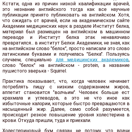
Кстати, одна из причин низкой квалификации врачей,
это незнание английского тогда как все научные
публикации принято публиковать на английском. Хотя,
что ожидать от врачей, если на академическом сайте
Академии медицинских наук в разделе Институт белка,
материал был размещен на английском в машинном
переводе и Институт белка этак ненавязчиво
превратился... в институт Белки. Академики, не зная, как
на английском слово "белок", просто написали это слово
латинскими буквами и получилась "Белка". Пользуясь
случаем, специально
для медицинских академиков
,
слово "белок" на английском - protein, а название
пушистого зверька - Squirrel.
Практика показывает, что, когда человек начинает
потреблять пищу с низким содержанием жиров,
аппетит становится "волчьим". Человек больше ест
крахмала и углеводов, а это не что иное как
избыточные калории, которые быстро превращаются в
насыщенный жир. Далее, само собой разумеется,
происходит резкое повышение уровня холестерина в
крови. Откуда пришли, туда и приехали.
Холестериновый бум связан не потому, что врачи