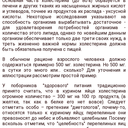
Основная часть холестерина (до 80%) образуется в
печени и других тканях из насыщенных жирных кислот
и углеводов, точнее из продуктов их распада - уксусной
кислоты. Некоторые исследования указывают на
способность организма вырабатывать достаточное -
для удовлетворения потребностей организма -
количество этого липида, однако по новейшим данным
организм обеспечивает только две трети своих нужд, а
треть жизненно важной нормы холестерина должна
быть обязательна получена с пищей.
В обычном рационе взрослого человека должно
содержаться примерно 500 мг. холестерина. Но 500 мг.
в сутки это много или… сколько? Для уточнения и
иллюстрации рассмотрим простой пример.
У поборников "здорового" питания традиционно
принято считать, что в курином яйце холестерина
огромное количество – 300 мг на 100 гр. продукта, (в
желтке, так как в белке его нет вовсе). Следует
отметить особо – претензии "диетологов", почему-то,
относятся только к куриному яйцу, перепелиные они
превозносят до небес и объявляют целебными. Посему
вскользь отметим, что "целебность" перепелиных яиц