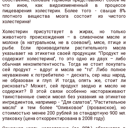
что иное, как видоизмененный в процессе
пищеварения холестерин. Более того - свыше 8%
плотного вещества мозга состоит из чистого
холестерина!
Холестерин присутствует в жирах, но только
животного происхождения – в сливочном масле и
молоке (в натуральном, не в соевом!), мясе, птице и
рыбе. Если производители растительного масла
указывает на этикетке своей продукции: "Продукт не
содержит холестерина", то это одно из двух – либо
обычная некомпетентность. Тогда не стоит покупать
сей продукт – вдруг и масла не "то". Либо полное
неуважение к потребителю – дескать, сер наш народ,
не образован и глуп. И тогда, опять же, стоит ли
рисковать? Может, сей продукт заодно и масло не
содержит? В этой связи особенно настораживают
таинственные смеси масел без указания на этикетке
ингредиентов, например - "Для салатов", "Растительное
масло" и тем более "Оливковое" (прованское), но
стоимостью менее 200 рублей за стандартную 900 мл.
упаковку (цена откорректирована в 2008 году).