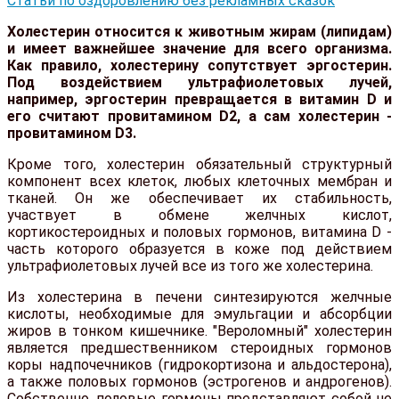
Статьи по оздоровлению без рекламных сказок
Холестерин относится к животным жирам (липидам)
и имеет важнейшее значение для всего организма.
Как правило, холестерину сопутствует эргостерин.
Под воздействием ультрафиолетовых лучей,
например, эргостерин превращается в витамин D и
его считают провитамином D2, а сам холестерин -
провитамином D3.
Кроме того, холестерин обязательный структурный
компонент всех клеток, любых клеточных мембран и
тканей. Он же обеспечивает их стабильность,
участвует в обмене желчных кислот,
кортикостероидных и половых гормонов, витамина D -
часть которого образуется в коже под действием
ультрафиолетовых лучей все из того же холестерина.
Из холестерина в печени синтезируются желчные
кислоты, необходимые для эмульгации и абсорбции
жиров в тонком кишечнике. "Вероломный" холестерин
является предшественником стероидных гормонов
коры надпочечников (гидрокортизона и альдостерона),
а также половых гормонов (эстрогенов и андрогенов).
Собственно, половые гормоны представляют собой не