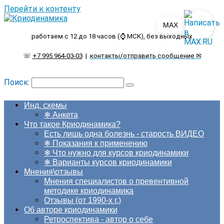
Перейти к контенту
MAX
работаем с 12 до 18 часов (⌚ МСК), без выходных
☏
+7 995 964-03-03
|
контакты/отправить сообщение ✉
Поиск:
Инд. схемы
❄ Анкета
Что такое Криодинамика?
Есть лишь одна болезнь - старость ВИДЕО
❄ Показания к применению
❄ Что нужно для курсов криодинамики
❄ Варианты курсов криодинамики
Мнения\отзывы
Мнения специалистов о превентивной
методике криодинамика
Отзывы (от 1990-х г.)
Об авторе криодинамики
Ретроспектива - автор о себе