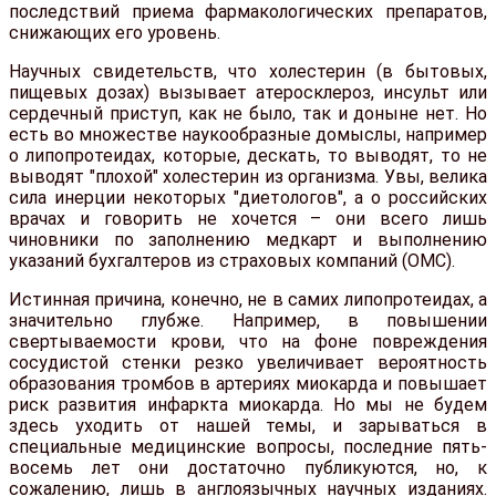
последствий приема фармакологических препаратов,
снижающих его уровень.
Научных свидетельств, что холестерин (в бытовых,
пищевых дозах) вызывает атеросклероз, инсульт или
сердечный приступ, как не было, так и доныне нет. Но
есть во множестве наукообразные домыслы, например
о липопротеидах, которые, дескать, то выводят, то не
выводят "плохой" холестерин из организма. Увы, велика
сила инерции некоторых "диетологов", а о российских
врачах и говорить не хочется – они всего лишь
чиновники по заполнению медкарт и выполнению
указаний бухгалтеров из страховых компаний (ОМС).
Истинная причина, конечно, не в самих липопротеидах, а
значительно глубже. Например, в повышении
свертываемости крови, что на фоне повреждения
сосудистой стенки резко увеличивает вероятность
образования тромбов в артериях миокарда и повышает
риск развития инфаркта миокарда. Но мы не будем
здесь уходить от нашей темы, и зарываться в
специальные медицинские вопросы, последние пять-
восемь лет они достаточно публикуются, но, к
сожалению, лишь в англоязычных научных изданиях.