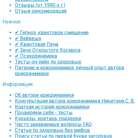
Отзывы (от 1990-х г.)
Отзыв-рекомендация
Нужное
✔ Гипноз, квантовое смещение
✔ Вайвешн
✔ Квантовая Пена
✔ Звук Открытого Космоса
✔ Психодинамика
Тесты он-лайн по здоровью
Питание и криодинамика, личный опыт автора
криодинамики
Информация
Об авторе криодинамики
Консультации автора криодинамики Никитина С. В.
Краткая история криодинамики
Проверяем себя - тесты
Курьёзы, критика, подделки
Часто задаваемые вопросы FAQ
Статьи по здоровью без мифов
Поиск статьи по первой букве заголовка