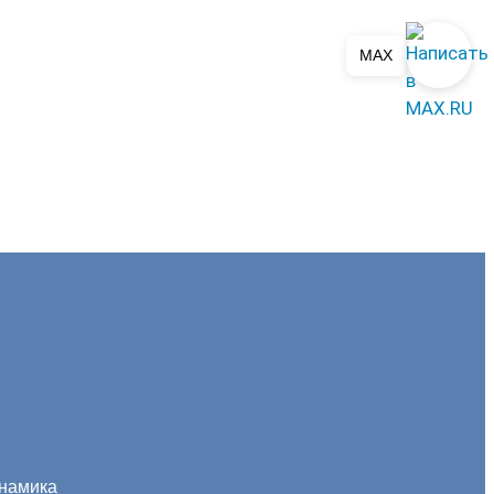
MAX
инамика