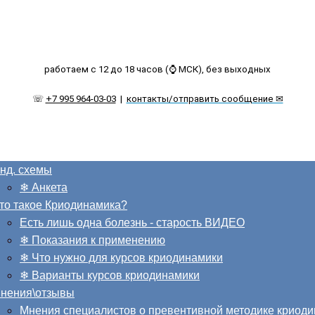
работаем с 12 до 18 часов (⌚ МСК), без выходных
☏
+7 995 964-03-03
|
контакты/отправить сообщение ✉
нд. схемы
❄ Анкета
то такое Криодинамика?
Есть лишь одна болезнь - старость ВИДЕО
❄ Показания к применению
❄ Что нужно для курсов криодинамики
❄ Варианты курсов криодинамики
нения\отзывы
Мнения специалистов о превентивной методике криод