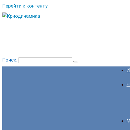
Перейти к контенту
Поиск:
И
Ч
М