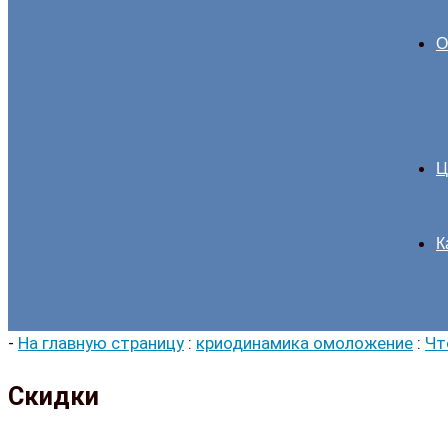
О
Ц
К
-
На главную страницу
:
криодинамика омоложение
:
Чт
Скидки