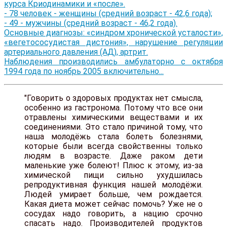
курса Криодинамики и «после».
- 78 человек - женщины (средний возраст - 42,6 года);
- 49 - мужчины (средний возраст - 46,2 года).
Основные диагнозы: «синдром хронической усталости»,
«вегетососудистая дистония», нарушение регуляции
артериального давления (АД), артрит.
Наблюдения производились амбулаторно с октября
1994 года по ноябрь 2005 включительно...
"Говорить о здоровых продуктах нет смысла,
особенно из гастронома. Потому что все они
отравлены химическими веществами и их
соединениями. Это стало причиной тому, что
наша молодёжь стала болеть болезнями,
которые были всегда свойственны только
людям в возрасте. Даже раком дети
маленькие уже болеют! Плюс к этому, из-за
химической пищи сильно ухудшилась
репродуктивная функция нашей молодёжи.
Людей умирает больше, чем рождается.
Какая диета может сейчас помочь? Уже не о
сосудах надо говорить, а нацию срочно
спасать надо. Производителей продуктов