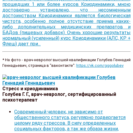
прошедших 1 или более курсов Криодинамики, мною
достоверно установлено, что несомненным
достоинством Криодинамики является биологическая
чистота, особенно полное отсутствие приема каких-
либо дополнительных медицинских препаратов и
БАДов (пищевых добавок). Очень хорошие результаты
нормальный (усиленный) курс Криодинамики (АЛС, КР +
Флеш) дает при...
* На фото - врач-невролог высшей квалификации Голубев Геннадий
Геннадьевич, страница в "ввконтакте":
https://vk.com/gggolubev
Стресс и криодинамика
Голубев Г. Г., врач-невролог, сертифицированный
психотерапевт
Современный человек, не зависимо от
общественного статуса, регулярно подвергается
целому ряду стрессов. В силу определенных
социальных факторов, а так же образа жизни,