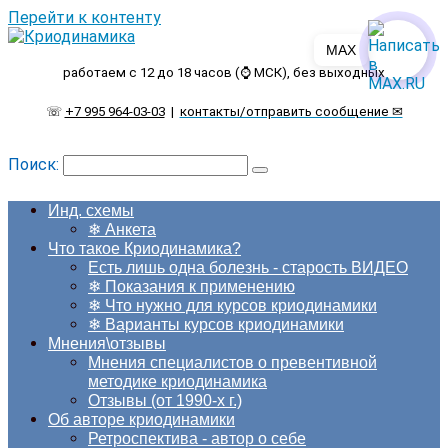
Перейти к контенту
MAX
работаем с 12 до 18 часов (⌚ МСК), без выходных
☏
+7 995 964-03-03
|
контакты/отправить сообщение ✉
Поиск:
Инд. схемы
❄ Анкета
Что такое Криодинамика?
Есть лишь одна болезнь - старость ВИДЕО
❄ Показания к применению
❄ Что нужно для курсов криодинамики
❄ Варианты курсов криодинамики
Мнения\отзывы
Мнения специалистов о превентивной
методике криодинамика
Отзывы (от 1990-х г.)
Об авторе криодинамики
Ретроспектива - автор о себе