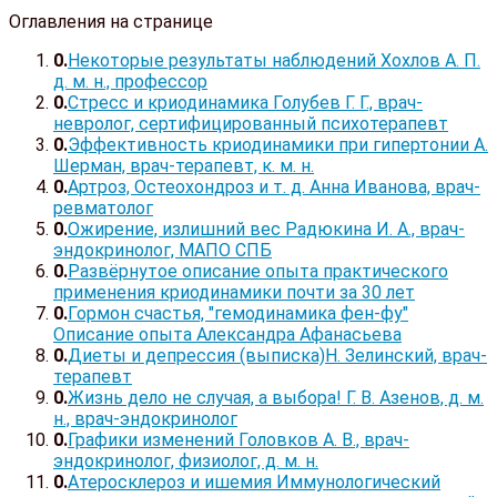
Оглавления на странице
Некоторые результаты наблюдений Хохлов А. П.
д. м. н., профессор
Стресс и криодинамика Голубев Г. Г., врач-
невролог, сертифицированный психотерапевт
Эффективность криодинамики при гипертонии А.
Шерман, врач-терапевт, к. м. н.
Артроз, Остеохондроз и т. д. Анна Иванова, врач-
ревматолог
Ожирение, излишний вес Радюкина И. А., врач-
эндокринолог, МАПО СПБ
Развёрнутое описание опыта практического
применения криодинамики почти за 30 лет
Гормон счастья, "гемодинамика фен-фу"
Описание опыта Александра Афанасьева
Диеты и депрессия (выписка)Н. Зелинский, врач-
терапевт
Жизнь дело не случая, а выбора! Г. В. Азенов, д. м.
н., врач-эндокринолог
Графики изменений Головков А. В., врач-
эндокринолог, физиолог, д. м. н.
Атеросклероз и ишемия Иммунологический