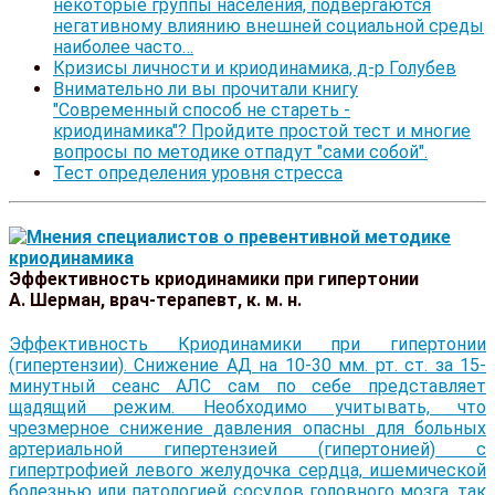
некоторые группы населения, подвергаются
негативному влиянию внешней социальной среды
наиболее часто…
Кризисы личности и криодинамика, д-р Голубев
Внимательно ли вы прочитали книгу
"Современный способ не стареть -
криодинамика"? Пройдите простой тест и многие
вопросы по методике отпадут "сами собой".
Тест определения уровня стресса
Эффективность криодинамики при гипертонии
А. Шерман, врач-терапевт, к. м. н.
Эффективность Криодинамики при гипертонии
(гипертензии). Снижение АД на 10-30 мм. рт. ст. за 15-
минутный сеанс АЛС сам по себе представляет
щадящий режим. Необходимо учитывать, что
чрезмерное снижение давления опасны для больных
артериальной гипертензией (гипертонией) с
гипертрофией левого желудочка сердца, ишемической
болезнью или патологией сосудов головного мозга, так