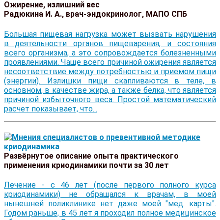
Ожирение, излишний вес
Радюкина И. А., врач-эндокринолог, МАПО СПБ
Большая пищевая нагрузка может вызвать нарушения
в деятельности органов пищеварения, и состояния
всего организма, а это сопровождается болезненными
проявлениями. Чаще всего причиной ожирения является
несоответствие между потребностью и приемом пищи
(энергии). Излишки пищи скапливаются в теле, в
основном, в качестве жира, а также белка, что является
причиной избыточного веса. Простой математический
расчет показывает, что...
Развёрнутое описание опыта практического
применения криодинамики почти за 30 лет
Лечение - с 46 лет (после первого полного курса
криодинамики) не обращался к врачам, в моей
нынешней поликлинике нет даже моей "мед. карты".
Годом раньше, в 45 лет я проходил полное медицинское