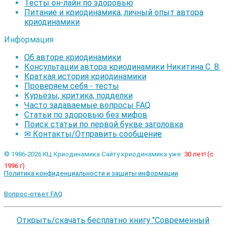
Тесты он-лайн по здоровью
Питание и криодинамика, личный опыт автора
криодинамики
Информация
Об авторе криодинамики
Консультации автора криодинамики Никитина С. В.
Краткая история криодинамики
Проверяем себя - тесты
Курьёзы, критика, подделки
Часто задаваемые вопросы FAQ
Статьи по здоровью без мифов
Поиск статьи по первой букве заголовка
✉ Контакты/Отправить сообщение
© 1986-2026 КЦ Криодинамика Сайту криодинамика уже:
30 лет! (с
1996 г)
Политика конфиденциальности и защиты информации
Вопрос-ответ FAQ
Открыть/скачать бесплатно книгу "Современный