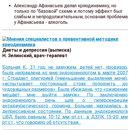
Александр Афанасьев делал криодинамику, но
только по "базовой" схеме и потому эффект был
слабым и непродолжительным, основная проблема
у Афанасьева - алкоголь.
Диеты и депрессия (выписка)
Н. Зелинский, врач-терапевт
Больная К., 31 год, не замужем, детей нет, провизор,
была направлена ко мне эндокринологом в марте 2007
г. Страдает олигурией (уменьшение выделения мочи),
«испытывает постоянный страх пополнеть до
чудовищных размеров». Была убеждена, что «ожирение
мешает мне выйти замуж». По заключению
эндокринолога, речь шла о гиперсекреции
антидиуретического гормона. Больная находилась в
депрессивном состоянии. По данным эндокринолога
ЦВД было равным 10-12 мм рт.ст., а ДЗЛК 15-20 мм
рт.ст., что говорило об отсутствии...