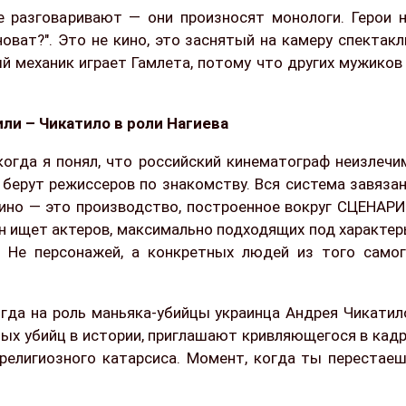
не разговаривают — они произносят монологи. Герои 
оват?". Это не кино, это заснятый на камеру спектакл
ый механик играет Гамлета, потому что других мужиков
или – Чикатило в роли Нагиева
когда я понял, что российский кинематограф неизлечи
берут режиссеров по знакомству. Вся система завяза
е кино — это производство, построенное вокруг СЦЕНАР
он ищет актеров, максимально подходящих под характе
и. Не персонажей, а конкретных людей из того само
огда на роль маньяка-убийцы украинца Андрея Чикатил
ных убийц в истории, приглашают кривляющегося в кад
елигиозного катарсиса. Момент, когда ты перестае