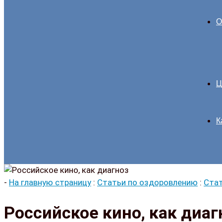
О
Ц
К
-
На главную страницу
:
Статьи по оздоровлению
:
Стат
Российское кино, как диаг