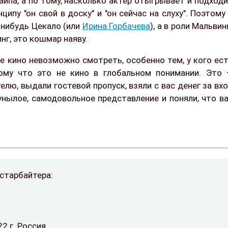
айпа, а по тому, насколько актер отыгрывает и подход
ципу "он свой в доску" и "он сейчас на слуху". Поэтому
-нибудь Цекало (или
Ирина Горбачева
), а в роли Мальви
инг, это кошмар наяву.
е кино невозможно смотреть, особенно тем, у кого ес
ому что это не кино в глобальном понимании. Это
елю, выдали гостевой пропуск, взяли с вас денег за вх
унылое, самодовольное представление и поняли, что в
старбайтера:
 г. Россия.