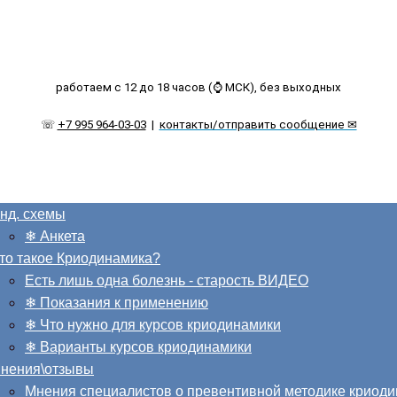
работаем с 12 до 18 часов (⌚ МСК), без выходных
☏
+7 995 964-03-03
|
контакты/отправить сообщение ✉
нд. схемы
❄ Анкета
то такое Криодинамика?
Есть лишь одна болезнь - старость ВИДЕО
❄ Показания к применению
❄ Что нужно для курсов криодинамики
❄ Варианты курсов криодинамики
нения\отзывы
Мнения специалистов о превентивной методике криод