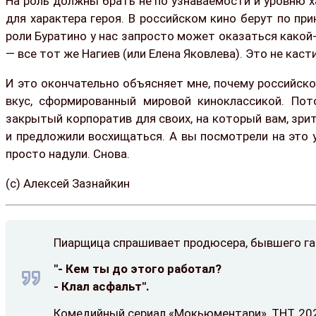
На роль должны брать не по узнаваемости и уровню х
для характера героя. В российском кино берут по прин
роли Буратино у нас запросто может оказаться какой
— все тот же Нагиев (или Елена Яковлева). Это не каст
И это окончательно объясняет мне, почему российско
вкус, сформированный мировой киноклассикой. Пот
закрытый корпоратив для своих, на который вам, зрит
и предложили восхищаться. А вы посмотрели на это 
просто надули. Снова.
(с) Алексей Зазнайкин
Пиарщица спрашивает продюсера, бывшего га
"- Кем ты до этого работал?
- Клал асфальт".
Комедийный сериал «Мокьюментари», ТНТ, 2022