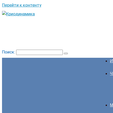
Перейти к контенту
Поиск:
И
Ч
М