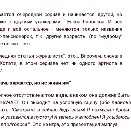
ается очередной сериал и начинается другой, но
же с другими ухажерами - Елена Яковлева. И всё
да и всё остальное - меняются только названия
-пенсионерок, т.к. другие возрасты (по "мудрому"
е не смотрят.
ледняя статья журналиста", это... Впрочем, сначала
 Кстати, в этом сериале нет ни одного артиста в
".
чь характер, но не живи им"
полное отсутствие в том виде, в каком она должна быть
ЗНАЧАЕТ. Он выходит на условную сцену (
ибо павиль
ать: "
Смотрите, я сейчас буду злым! Я нахмурил брови
б и уставился в пустоту! А теперь я влюблен! Я улыбаюсь
 вполголоса!
". Это не игра, это презентация амплуа.