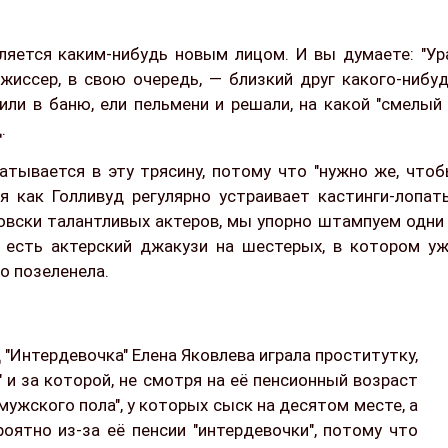
ляется каким-нибудь новым лицом. И вы думаете: "Ур
ежиссер, в свою очередь, — близкий друг какого-нибу
или в баню, ели пельмени и решали, на какой "смелый
.
атывается в эту трясину, потому что "нужно же, что
я как Голливуд регулярно устраивает кастинги-лопат
товски талантливых актеров, мы упорно штампуем одни
с есть актерский джакузи на шестерых, в котором у
о позеленела.
 "Интердевочка" Елена Яковлева играла проститутку,
" и за которой, не смотря на её пенсионный возраст
а мужского пола", у которых сыск на десятом месте, а
роятно из-за её пенсии "интердевочки", потому что