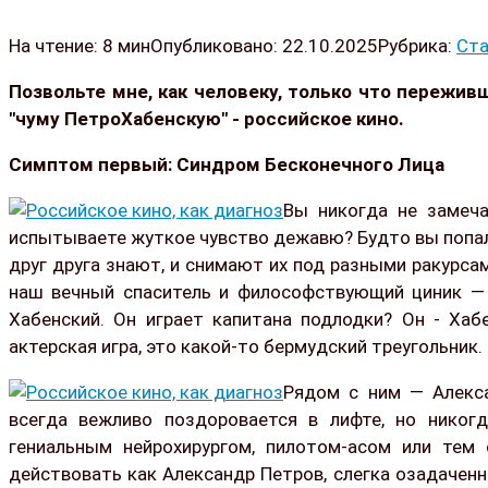
На чтение:
8 мин
Опубликовано:
22.10.2025
Рубрика:
Ста
Позвольте мне, как человеку, только что пережив
"чуму ПетроХабенскую" - российское кино.
Симптом первый: Синдром Бесконечного Лица
Вы никогда не замеча
испытываете жуткое чувство дежавю? Будто вы попали
друг друга знают, и снимают их под разными ракурсами
наш вечный спаситель и философствующий циник — К
Хабенский. Он играет капитана подлодки? Он - Хаб
актерская игра, это какой-то бермудский треугольник.
Рядом с ним — Алекса
всегда вежливо поздоровается в лифте, но никог
гениальным нейрохирургом, пилотом-асом или тем
действовать как Александр Петров, слегка озадаченн