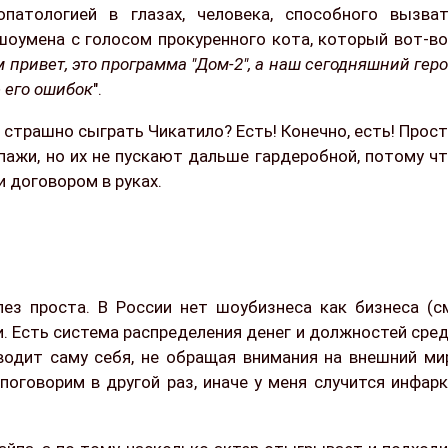
атологией в глазах, человека, способного вызва
шоумена с голосом прокуренного кота, который вот-в
 привет, это программа "Дом-2", а наш сегодняшний гер
е его ошибок
".
и страшно сыграть Чикатило? Есть! Конечно, есть! Прос
типажи, но их не пускают дальше гардеробной, потому ч
и договором в руках.
лез проста. В России нет шоубизнеса как бизнеса (с
ии. Есть система распределения денег и должностей сре
водит саму себя, не обращая внимания на внешний ми
поговорим в другой раз, иначе у меня случится инфар