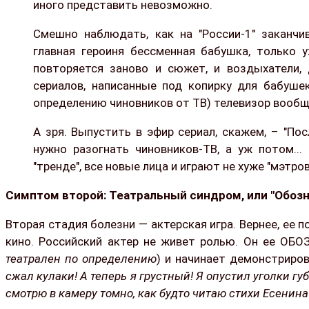
иного представить невозможно.
Смешно наблюдать, как на "России-1" заканчив
главная героиня бессменная бабушка, только у
повторяется заново и сюжет, и воздыхатели, 
сериалов, написанные под копирку для бабушек
определению чиновников от ТВ) телевизор вообщ
А зря. Выпустить в эфир сериал, скажем, – "Пос
нужно разогнать чиновников-ТВ, а уж потом...
"тренде", все новые лица и играют не хуже "мэтров
Симптом второй: Театральный синдром, или "Обозна
Вторая стадия болезни — актерская игра. Вернее, ее 
кино. Российский актер не живет ролью. Он ее ОБО
театрален по определению
) и начинает демонстриров
сжал кулаки! А теперь я грустный! Я опустил уголки гу
смотрю в камеру томно, как будто читаю стихи Есенина