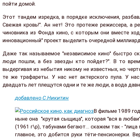
пойти домой.
Этот тандем изредка, в порядке исключения, разбав
Свежая кровь!". Ан нет! Это протеже режиссера, а р
чиновника из Фонда кино, с которым они вместе ход
инновационный" проект выделить очередной миллиард
Даже так называемое "независимое кино" быстро ск
люди пошли, а без звезды кто пойдет?". В то врем
выдергивая из небытия никому не известных, но чер
те же трафареты. У нас нет актерского пула. У на
двадцать лет плещутся одни и те же люди, а вода давн
добавлено С.Никитин
В фильме 1989 год
ныне она "крутая сыщица", которая "вся в любви
(1961 г\р), табунами бегают... скажем так - "лиц
главное, это добится руки тёти-пенсионерки. Ве