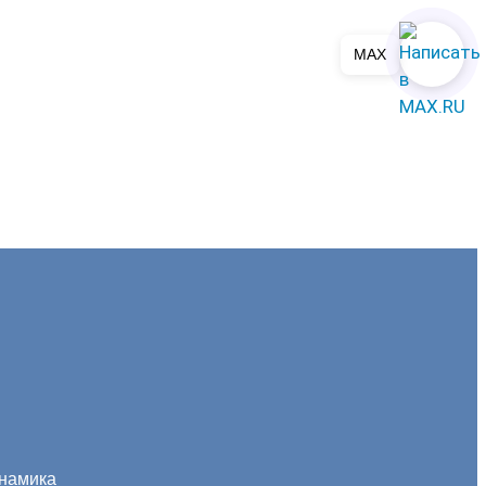
MAX
инамика