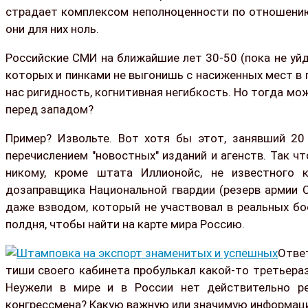
страдает комплексом неполноценности по отношению
они для них ноль.
Российские СМИ на ближайшие лет 30-50 (пока не уй
которых и пинками не выгонишь с насиженных мест в п
нас ригидность, когнитивная негибкость. Но тогда м
перед западом?
Пример? Извольте. Вот хотя бы этот, занявший 20
перечислением "новостных" изданий и агенств. Так чт
никому, кроме штата Иллионойс, не известного к
дозаправщика Национальной гвардии (резерв армии С
даже взводом, который не участвовал в реальных бо
полдня, чтобы найти на карте мира Россию.
Ответ
тиши своего кабинета пробулькал какой-то третьера
Неужели в мире и в России нет действительно ре
конгрессмена? Какую важную или значимую информаци