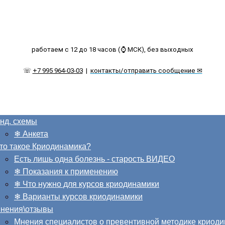
работаем с 12 до 18 часов (⌚ МСК), без выходных
☏
+7 995 964-03-03
|
контакты/отправить сообщение ✉
нд. схемы
❄ Анкета
то такое Криодинамика?
Есть лишь одна болезнь - старость ВИДЕО
❄ Показания к применению
❄ Что нужно для курсов криодинамики
❄ Варианты курсов криодинамики
нения\отзывы
Мнения специалистов о превентивной методике криод