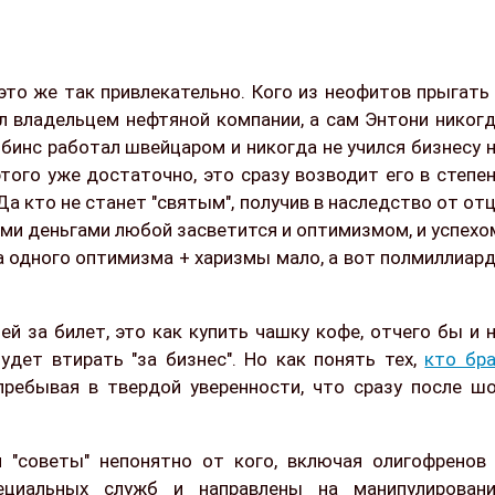
 это же так привлекательно. Кого из неофитов прыгать
ыл владельцем нефтяной компании, а сам Энтони никог
ббинс работал швейцаром и никогда не учился бизнесу 
 этого уже достаточно, это сразу возводит его в степе
 Да кто не станет "святым", получив в наследство от от
ими деньгами любой засветится и оптимизмом, и успехо
са одного оптимизма + харизмы мало, а вот полмиллиар
й за билет, это как купить чашку кофе, отчего бы и 
удет втирать "за бизнес". Но как понять тех,
кто бр
 пребывая в твердой уверенности, что сразу после ш
 и "советы" непонятно от кого, включая олигофренов
циальных служб и направлены на манипулировани