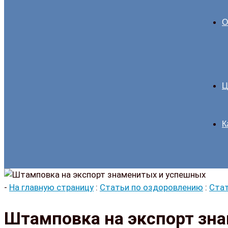
О
Ц
К
-
На главную страницу
:
Статьи по оздоровлению
:
Стат
Штамповка на экспорт зн