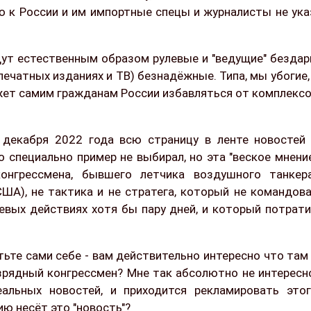
 к России и им импортные спецы и журналисты не ука
дут естественным образом рулевые и "ведущие" бездар
ечатных изданиях и ТВ) безнадёжные. Типа, мы убогие,
ожет самим гражданам России избавляться от комплекс
 декабря 2022 года всю страницу в ленте новостей
о специально пример не выбирал, но эта "веское мнени
онгрессмена, бывшего летчика воздушного танкер
ША), не тактика и не стратега, который не командов
евых действиях хотя бы пару дней, и который потрат
ьте сами себе - вам действительно интересно что там
зрядный конгрессмен? Мне так абсолютно не интересн
альных новостей, и приходится рекламировать это
ю несёт это "новость"?