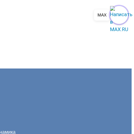
MAX
инамика