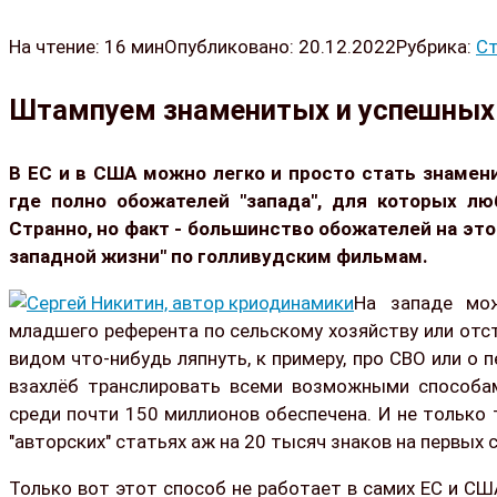
На чтение:
16 мин
Опубликовано:
20.12.2022
Рубрика:
Ст
Штампуем знаменитых и успешных
В ЕС и в США можно легко и просто стать знамени
где полно обожателей "запада", для которых лю
Странно, но факт - большинство обожателей на это
западной жизни" по голливудским фильмам.
На западе мо
младшего референта по сельскому хозяйству или отст
видом что-нибудь ляпнуть, к примеру, про СВО или о 
взахлёб транслировать всеми возможными способам
среди почти 150 миллионов обеспечена. И не только
"авторских" статьях аж на 20 тысяч знаков на первых 
Только вот этот способ не работает в самих ЕС и СШ