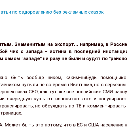
атьи по оздоровлению без рекламных сказок
тым. Знаменитым на экспорт... например, в Росси
бой чих с запада - истина в последней инстанци
м самом "западе" ни разу не были и судят по "райск
жно быть вообще никем, каким-нибудь помощнико
авником чуть ли не со времён Вьетнама, но с серьёзн
перспективах СВО, как тут же все российские СМИ начн
и очередную чушь от непонятно кого и популярнос
 транслировать, но обсуждать по ТВ и комментировать
страницах.
А. Может быть это потому, что в ЕС и США население 