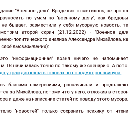
здание "Военное дело". Вроде как отметилось, не прош
разносить по умам по "военному делу", как бредов
м не бывает, разместили у себя мусорную новость, т
отрим второй скрин (21.12.2022) - "Военное дел
енно-политического анализа Александра Михайлова, к
на своё высказывание
):
это "информационная" возня ничего не напоминае
на ТВ начиналась точно по такому же сценарию. А пот
да у граждан каша в головах по поводу коронавируса.
сь благими намерениями, раскачивали и продолжа
тся за Михайлова, потому что у него, отложив в сторо
ора и даже на написание статей по поводу этого мусора
елю "новостей" только сохранить психику от чтен