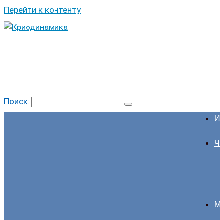
Перейти к контенту
Поиск:
И
Ч
М