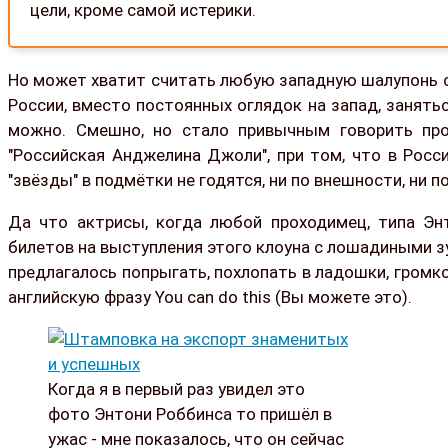
цели, кроме самой истерики.
Но может хватит считать любую западную шалупонь 
России, вместо постоянных оглядок на запад, занять
можно. Смешно, но стало привычным говорить про 
"Российская Анджелина Джоли", при том, что в Росс
"звёзды" в подмётки не годятся, ни по внешности, ни по
Да что актрисы, когда любой проходимец, типа Энт
билетов на выступления этого клоуна с лошадиными зуба
предлагалось попрыгать, похлопать в ладошки, гром
английскую фразу You can do this (Вы можете это).
Когда я в первый раз увидел это
фото Энтони Роббинса то пришёл в
ужас - мне показалось, что он сейчас