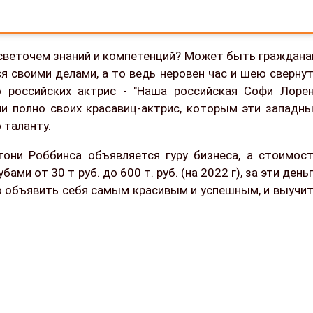
светочем знаний и компетенций? Может быть граждан
ся своими делами, а то ведь неровен час и шею сверну
российских актрис - "Наша российская Софи Лорен
ии полно своих красавиц-актрис, которым эти западн
 таланту.
они Роббинса объявляется гуру бизнеса, а стоимос
ми от 30 т руб. до 600 т. руб. (на 2022 г), за эти день
ко объявить себя самым красивым и успешным, и выучи