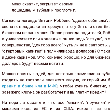
меня схватит, загрызет своими
лошадиным зубами и проглотит.
Согласно легенде Энтони Роббинс "сделал себя сам",
хлопать в ладошки интересует, что у Энтони отец б
бизнесом не занимался. После развода родителей, Ро
в университете или колледже, он же ведь "оттуда", а
совершенства, "доктора всего", чуть ли не в святость.
"стартовый капитал" в полмиллиарда долларов? С так
и даже харизмой. Это, конечно, хорошо, но для бизне
долларов будут весьма кстати.
Можно понять людей, для которых полмиллиона рубле
сходить на гастроли заезжего клоуна, который им б
кредит в банке или в МФО
, чтобы купить билетик,
заезжего клоуна он разбогатеет и выплатит кредит?
Не пора ли осознать, что все "мнения", "поучения"
маразматиков из ЕС и из США, исходят из спе