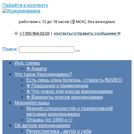
Перейти к контенту
работаем с 12 до 18 часов (⌚ МСК), без выходных
☏
+7 995 964-03-03
|
контакты/отправить сообщение ✉
Поиск:
Инд. схемы
❄ Анкета
Что такое Криодинамика?
Есть лишь одна болезнь - старость ВИДЕО
❄ Показания к применению
❄ Что нужно для курсов криодинамики
❄ Варианты курсов криодинамики
Мнения\отзывы
Мнения специалистов о превентивной
методике криодинамика
Отзывы (от 1990-х г.)
Об авторе криодинамики
Ретроспектива - автор о себе