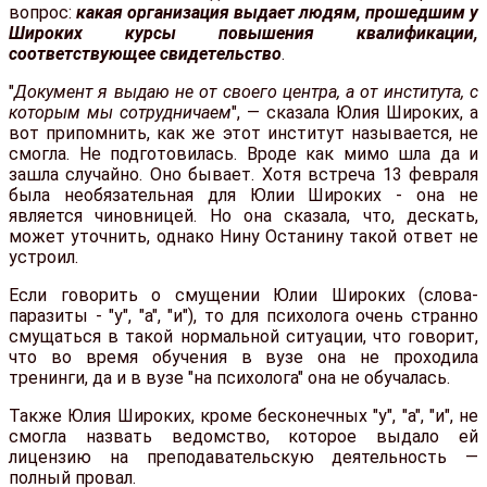
вопрос:
какая организация выдает людям, прошедшим у
Широких курсы повышения квалификации,
соответствующее свидетельство
.
"
Документ я выдаю не от своего центра, а от института, с
которым мы сотрудничаем
", — сказала Юлия Широких, а
вот припомнить, как же этот институт называется, не
смогла. Не подготовилась. Вроде как мимо шла да и
зашла случайно. Оно бывает. Хотя встреча 13 февраля
была необязательная для Юлии Широких - она не
является чиновницей. Но она сказала, что, дескать,
может уточнить, однако Нину Останину такой ответ не
устроил.
Если говорить о смущении Юлии Широких (слова-
паразиты - "у", "а", "и"), то для психолога очень странно
смущаться в такой нормальной ситуации, что говорит,
что во время обучения в вузе она не проходила
тренинги, да и в вузе "на психолога" она не обучалась.
Также Юлия Широких, кроме бесконечных "у", "а", "и", не
смогла назвать ведомство, которое выдало ей
лицензию на преподавательскую деятельность —
полный провал.