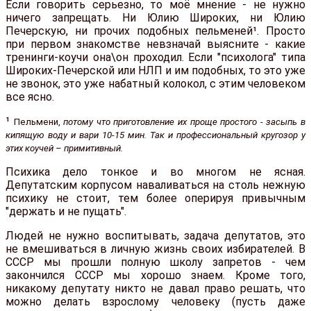
Если говорить серьезно, то моё мнение - не нужно
ничего запрещать. Ни Юлию Широких, ни Юлию
Печерскую, ни прочих подобных пельменей¹. Просто
при первом знакомстве невзначай выясните - какие
тренинги-коучи она\он проходил. Если "психолога" типа
Широких-Печерской или НЛП и им подобных, то это уже
не звонок, это уже набатный колокол, с этим человеком
все ясно.
¹
Пельмени,
потому что приготовление их проще простого - засыпь в
кипящую воду и вари 10-15 мин. Так и профессиональный кругозор у
этих коучей – примитивный.
Психика дело тонкое и во многом не ясная.
Депутатским корпусом наваливаться на столь нежную
психику не стоит, тем более оперируя привычным
"держать и не пущать".
Людей не нужно воспитывать, задача депутатов, это
не вмешиваться в личную жизнь своих избирателей. В
СССР мы прошли полную школу запретов - чем
закончился СССР мы хорошо знаем. Кроме того,
никакому депутату никто не давал право решать, что
можно делать взрослому человеку (пусть даже