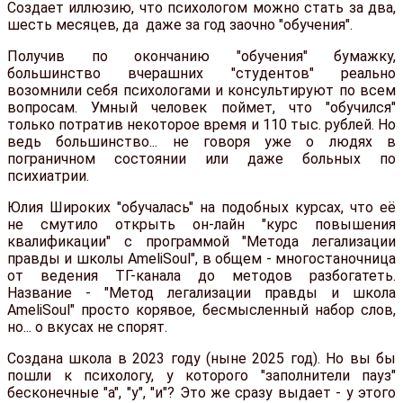
Создает иллюзию, что психологом можно стать за два,
шесть месяцев, да даже за год заочно "обучения".
Получив по окончанию "обучения" бумажку,
большинство вчерашних "студентов" реально
возомнили себя психологами и консультируют по всем
вопросам. Умный человек поймет, что "обучился"
только потратив некоторое время и 110 тыс. рублей. Но
ведь большинство... не говоря уже о людях в
пограничном состоянии или даже больных по
психиатрии.
Юлия Широких "обучалась" на подобных курсах, что её
не смутило открыть он-лайн "курс повышения
квалификации" с программой "Метода легализации
правды и школы AmeliSoul", в общем - многостаночница
от ведения ТГ-канала до методов разбогатеть.
Название - "Метод легализации правды и школа
AmeliSoul" просто корявое, бесмысленный набор слов,
но... о вкусах не спорят.
Создана школа в 2023 году (ныне 2025 год). Но вы бы
пошли к психологу, у которого "заполнители пауз"
бесконечные "а", "у", "и"? Это же сразу выдает - у этого