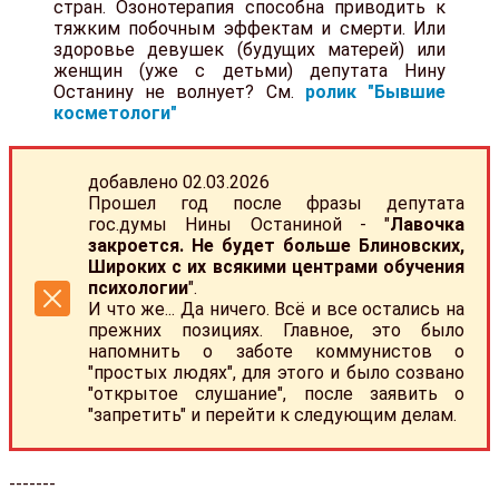
стран. Озонотерапия способна приводить к
тяжким побочным эффектам и смерти. Или
здоровье девушек (будущих матерей) или
женщин (уже с детьми) депутата Нину
Останину не волнует? См.
ролик "Бывшие
косметологи"
добавлено 02.03.2026
Прошел год после фразы депутата
гос.думы Нины Останиной - "
Лавочка
закроется.
Не будет больше Блиновских,
Широких с их всякими центрами обучения
психологии
".
И что же... Да ничего. Всё и все остались на
прежних позициях. Главное, это было
напомнить о заботе коммунистов о
"простых людях", для этого и было созвано
"открытое слушание", после заявить о
"запретить" и перейти к следующим делам.
-------