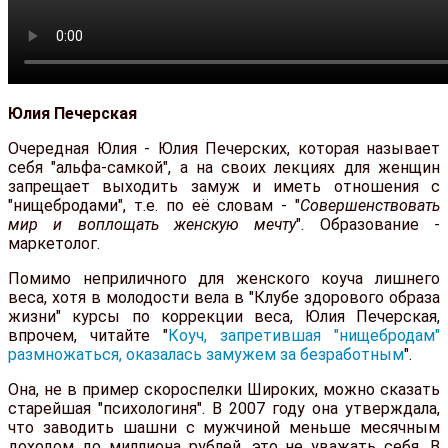
Юлия Печерская
Очередная Юлия - Юлия Печерских, которая называет
себя "альфа-самкой", а на своих лекциях для женщин
запрещает выходить замуж и иметь отношения с
"нищебродами", т.е. по её словам - "
Совершенствовать
мир и воплощать женскую мечту
". Образование -
маркетолог.
Помимо неприличного для женского коуча лишнего
веса, хотя в молодости вела в "Клубе здорового образа
жизни" курсы по коррекции веса, Юлия Печерская,
впрочем, читайте "
Коуч, запретившая "нищебродам"
размножаться, оказалась замужем за безработным
".
Она, не в пример скороспелки Широких, можно сказать
старейшая "психологиня". В 2007 году она утверждала,
что заводить шашни с мужчиной меньше месячным
доходом до миллиона рублей, это не уважать себя. В