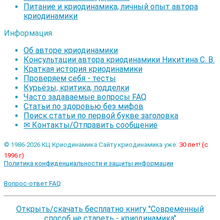
Питание и криодинамика, личный опыт автора
криодинамики
Информация
Об авторе криодинамики
Консультации автора криодинамики Никитина С. В.
Краткая история криодинамики
Проверяем себя - тесты
Курьёзы, критика, подделки
Часто задаваемые вопросы FAQ
Статьи по здоровью без мифов
Поиск статьи по первой букве заголовка
✉ Контакты/Отправить сообщение
© 1986-2026 КЦ Криодинамика Сайту криодинамика уже:
30 лет! (с
1996 г)
Политика конфиденциальности и защиты информации
Вопрос-ответ FAQ
Открыть/скачать бесплатно книгу "Современный
способ не стареть - криодинамика"