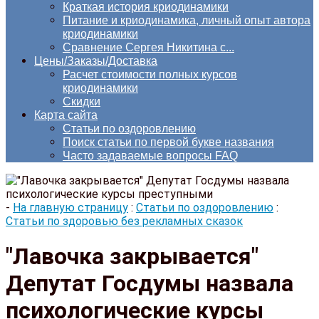
Краткая история криодинамики
Питание и криодинамика, личный опыт автора
криодинамики
Сравнение Сергея Никитина с...
Цены/Заказы/Доставка
Расчет стоимости полных курсов
криодинамики
Скидки
Карта сайта
Статьи по оздоровлению
Поиск статьи по первой букве названия
Часто задаваемые вопросы FAQ
-
На главную страницу
:
Статьи по оздоровлению
:
Статьи по здоровью без рекламных сказок
"Лавочка закрывается"
Депутат Госдумы назвала
психологические курсы