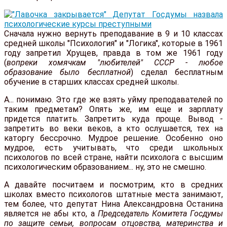
Сначала нужно вернуть преподавание в 9 и 10 классах
средней школы "Психология" и "Логика", которые в 1961
году запретил Хрущев, правда в том же 1961 году
(
вопреки хомячкам "любителей" СССР - любое
образование было бесплатной
) сделал бесплатным
обучение в старших классах средней школы.
А... понимаю. Это где же взять уйму преподавателей по
таким предметам? Опять же, им еще и зарплату
придется платить. Запретить куда проще. Вывод -
запретить во веки веков, а кто ослушается, тех на
каторгу бессрочно. Мудрое решение. Особенно оно
мудрое, есть учитывать, что среди школьных
психологов по всей стране, найти психолога с высшим
психологическим образованием... ну, это не смешно.
А давайте посчитаем и посмотрим, кто в средних
школах вместо психологов штатные места занимают,
тем более, что депутат Нина Александровна Останина
является не абы кто, а
Председатель Комитета Госдумы
по защите семьи, вопросам отцовства, материнства и