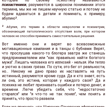
которые по своему психотипу называются
психастеники
, разумеется в широком понимании этого
термина, мы же не пишем научную статью и потому не
будем вдаваться в детали и поминать, к примеру,
абулию².
²
Абулия, это термин в области неврологии и психиатрии,
обозначающий патологического отсутствия воли, при котором
человек не способен принимать самостоятельные решения.
Вот именно они и верят во всевозможные
мотивационные камлания и в танцы с бубнами. Верят,
что прослушав какого-то блогера завтра же станешь
предпринимателем или "как правильно найти богатого
мужа". Лишать человека его иллюзий - нельзя. Им тепло
и уютно в своих грёзах. По сути, это бег от реальности,
но... Никому не дано право их наставлять на путь
истинный, разумеется кроме суда. Да и кто знает, есть
ли она, это истина, которая у каждого своя? Да и
психика не любит признавать ошибки и потерю денег, и
времени. Легче убедить себя, что "недостаточно
старался" или "я что-то не так понял", чем понять и
принять, что просто развели.
Если же признать, что Широких-Печерских аферистами-