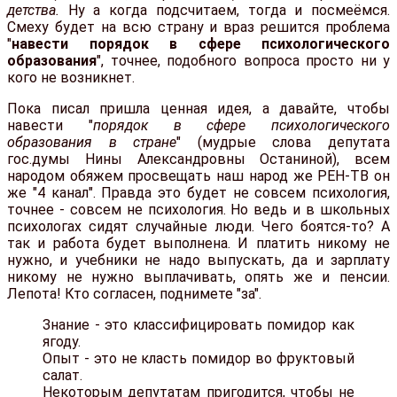
детства.
Ну а когда подсчитаем, тогда и посмеёмся.
Смеху будет на всю страну и враз решится проблема
"
навести порядок в сфере психологического
образования
", точнее, подобного вопроса просто ни у
кого не возникнет.
Пока писал пришла ценная идея, а давайте, чтобы
навести "
порядок в сфере психологического
образования в стране
" (мудрые слова депутата
гос.думы Нины Александровны Останиной), всем
народом обяжем просвещать наш народ же РЕН-ТВ он
же "4 канал". Правда это будет не совсем психология,
точнее - совсем не психология. Но ведь и в школьных
психологах сидят случайные люди. Чего боятся-то? А
так и работа будет выполнена. И платить никому не
нужно, и учебники не надо выпускать, да и зарплату
никому не нужно выплачивать, опять же и пенсии.
Лепота! Кто согласен, поднимете "за".
Знание - это классифицировать помидор как
ягоду.
Опыт - это не класть помидор во фруктовый
салат.
Некоторым депутатам пригодится, чтобы не