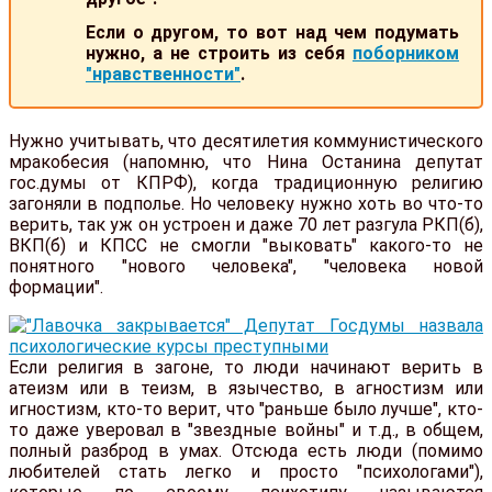
Если о другом, то вот над чем подумать
нужно, а не строить из себя
поборником
"нравственности"
.
Нужно учитывать, что десятилетия коммунистического
мракобесия (напомню, что Нина Останина депутат
гос.думы от КПРФ), когда традиционную религию
загоняли в подполье. Но человеку нужно хоть во что-то
верить, так уж он устроен и даже 70 лет разгула РКП(б),
ВКП(б) и КПСС не смогли "выковать" какого-то не
понятного "нового человека", "человека новой
формации".
Если религия в загоне, то люди начинают верить в
атеизм или в теизм, в язычество, в агностизм или
игностизм, кто-то верит, что "раньше было лучше", кто-
то даже уверовал в "звездные войны" и т.д., в общем,
полный разброд в умах. Отсюда есть люди (помимо
любителей стать легко и просто "психологами"),