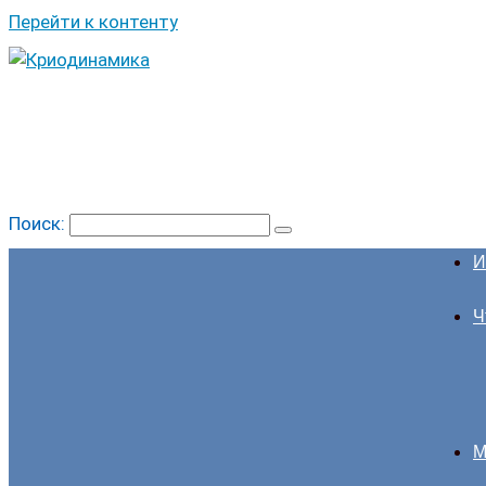
Перейти к контенту
Поиск:
И
Ч
М