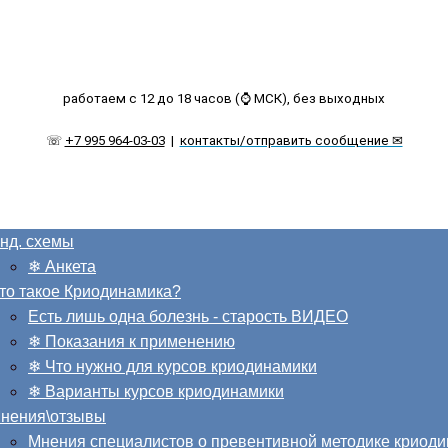
работаем с 12 до 18 часов (⌚ МСК), без выходных
☏
+7 995 964-03-03
|
контакты/отправить сообщение ✉
нд. схемы
❄ Анкета
то такое Криодинамика?
Есть лишь одна болезнь - старость ВИДЕО
❄ Показания к применению
❄ Что нужно для курсов криодинамики
❄ Варианты курсов криодинамики
нения\отзывы
Мнения специалистов о превентивной методике криод