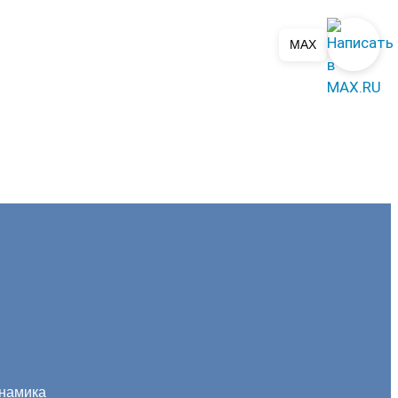
MAX
инамика