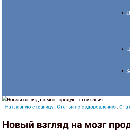
О
Ц
К
-
На главную страницу
:
Статьи по оздоровлению
:
Стат
Новый взгляд на мозг про