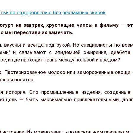
тьи по оздоровлению без рекламных сказок
йогурт на завтрак, хрустящие чипсы к фильму — э
то мы перестали их замечать.
, вкусны и всегда под рукой. Но специалисты по все
ными" и связывают с эпидемией ожирения, диабета
ое, и где проходит грань между пользой и вредом?
ло. Пастеризованное молоко или замороженные овощи
лен и понятен.
я история. Это промышленные изделия, созданные
ая цель — быть максимально привлекательными, дол
источник. Их можно узнать по нескольким признакам.