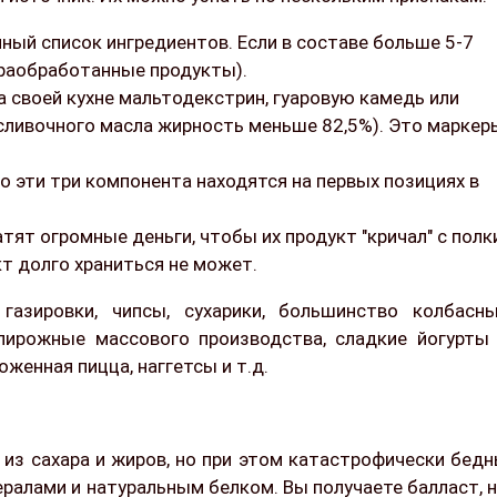
ный список ингредиентов. Если в составе больше 5-7
траобработанные продукты).
а своей кухне мальтодекстрин, гуаровую камедь или
сливочного масла жирность меньше 82,5%). Это маркер
о эти три компонента находятся на первых позициях в
тят огромные деньги, чтобы их продукт "кричал" с полк
т долго храниться не может.
газировки, чипсы, сухарики, большинство колбасн
и пирожные массового производства, сладкие йогурты
женная пицца, наггетсы и т.д.
 из сахара и жиров, но при этом катастрофически бед
ралами и натуральным белком. Вы получаете балласт, 