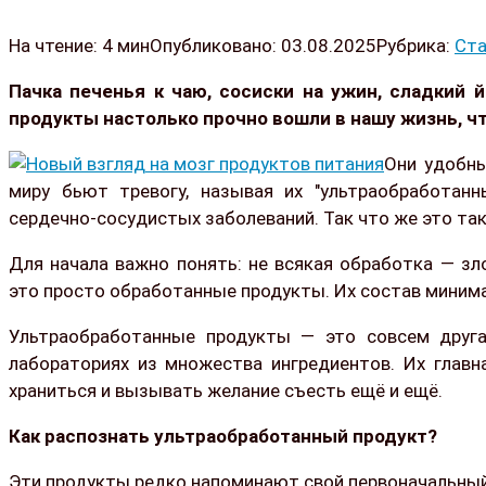
На чтение:
4 мин
Опубликовано:
03.08.2025
Рубрика:
Ста
Пачка печенья к чаю, сосиски на ужин, сладкий 
продукты настолько прочно вошли в нашу жизнь, ч
Они удобны
миру бьют тревогу, называя их "ультраобработан
сердечно-сосудистых заболеваний. Так что же это так
Для начала важно понять: не всякая обработка — з
это просто обработанные продукты. Их состав минима
Ультраобработанные продукты — это совсем друга
лабораториях из множества ингредиентов. Их главн
храниться и вызывать желание съесть ещё и ещё.
Как распознать ультраобработанный продукт?
Эти продукты редко напоминают свой первоначальный 