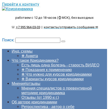
Перейти к контенту
работаем с 12 до 18 часов (⌚ МСК), без выходных
☏
+7 995 964-03-03
|
контакты/отправить сообщение ✉
Поиск:
Инд. схемы
❄ Анкета
Что такое Криодинамика?
Есть лишь одна болезнь - старость ВИДЕО
❄ Показания к применению
❄ Что нужно для курсов криодинамики
❄ Варианты курсов криодинамики
Мнения\отзывы
Мнения специалистов о превентивной
методике криодинамика
Отзывы (от 1990-х г.)
Об авторе криодинамики
Ретроспектива - автор о себе