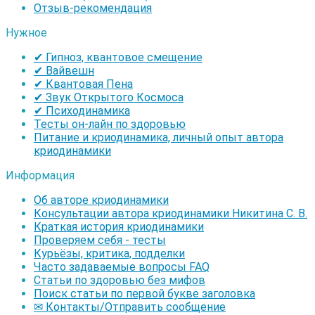
Отзыв-рекомендация
Нужное
✔ Гипноз, квантовое смещение
✔ Вайвешн
✔ Квантовая Пена
✔ Звук Открытого Космоса
✔ Психодинамика
Тесты он-лайн по здоровью
Питание и криодинамика, личный опыт автора
криодинамики
Информация
Об авторе криодинамики
Консультации автора криодинамики Никитина С. В.
Краткая история криодинамики
Проверяем себя - тесты
Курьёзы, критика, подделки
Часто задаваемые вопросы FAQ
Статьи по здоровью без мифов
Поиск статьи по первой букве заголовка
✉ Контакты/Отправить сообщение