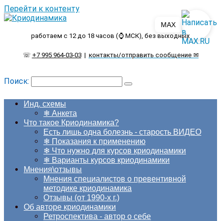
Перейти к контенту
MAX
работаем с 12 до 18 часов (⌚ МСК), без выходных
☏
+7 995 964-03-03
|
контакты/отправить сообщение ✉
Поиск:
Инд. схемы
❄ Анкета
Что такое Криодинамика?
Есть лишь одна болезнь - старость ВИДЕО
❄ Показания к применению
❄ Что нужно для курсов криодинамики
❄ Варианты курсов криодинамики
Мнения\отзывы
Мнения специалистов о превентивной
методике криодинамика
Отзывы (от 1990-х г.)
Об авторе криодинамики
Ретроспектива - автор о себе