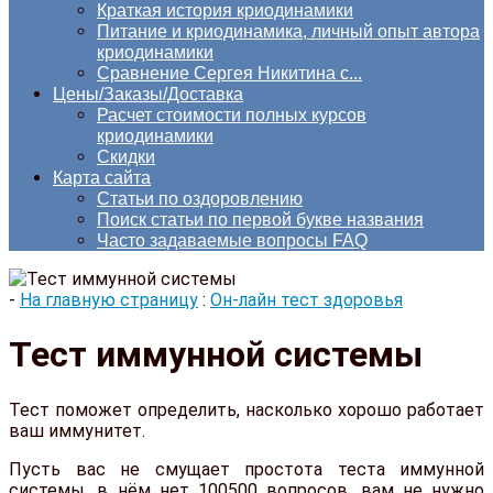
Краткая история криодинамики
Питание и криодинамика, личный опыт автора
криодинамики
Сравнение Сергея Никитина с...
Цены/Заказы/Доставка
Расчет стоимости полных курсов
криодинамики
Скидки
Карта сайта
Статьи по оздоровлению
Поиск статьи по первой букве названия
Часто задаваемые вопросы FAQ
-
На главную страницу
:
Он-лайн тест здоровья
Тест иммунной системы
Тест поможет определить, насколько хорошо работает
ваш иммунитет.
Пусть вас не смущает простота теста иммунной
системы, в нём нет 100500 вопросов, вам не нужно