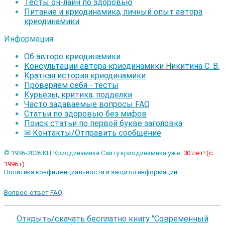
Тесты он-лайн по здоровью
Питание и криодинамика, личный опыт автора
криодинамики
Информация
Об авторе криодинамики
Консультации автора криодинамики Никитина С. В.
Краткая история криодинамики
Проверяем себя - тесты
Курьёзы, критика, подделки
Часто задаваемые вопросы FAQ
Статьи по здоровью без мифов
Поиск статьи по первой букве заголовка
✉ Контакты/Отправить сообщение
© 1986-2026 КЦ Криодинамика Сайту криодинамика уже:
30 лет! (с
1996 г)
Политика конфиденциальности и защиты информации
Вопрос-ответ FAQ
Открыть/скачать бесплатно книгу "Современный