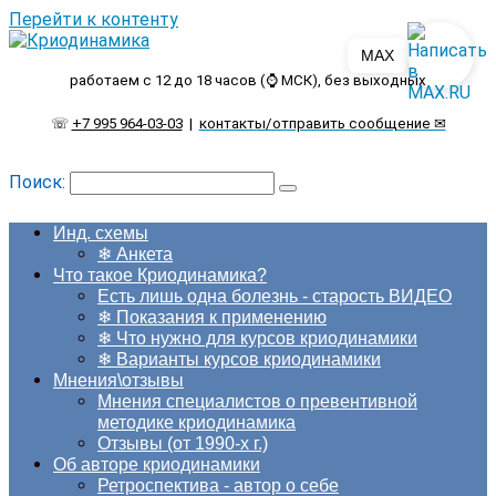
Перейти к контенту
MAX
работаем с 12 до 18 часов (⌚ МСК), без выходных
☏
+7 995 964-03-03
|
контакты/отправить сообщение ✉
Поиск:
Инд. схемы
❄ Анкета
Что такое Криодинамика?
Есть лишь одна болезнь - старость ВИДЕО
❄ Показания к применению
❄ Что нужно для курсов криодинамики
❄ Варианты курсов криодинамики
Мнения\отзывы
Мнения специалистов о превентивной
методике криодинамика
Отзывы (от 1990-х г.)
Об авторе криодинамики
Ретроспектива - автор о себе