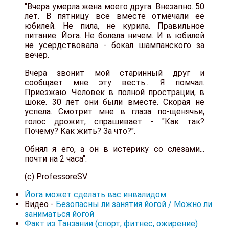
"Вчера умерла жена моего друга. Внезапно. 50
лет. В пятницу все вместе отмечали её
юбилей. Не пила, не курила. Правильное
питание. Йога. Не болела ничем. И в юбилей
не усердствовала - бокал шампанского за
вечер.
Вчера звонит мой старинный друг и
сообщает мне эту весть... Я помчал.
Приезжаю. Человек в полной прострации, в
шоке. 30 лет они были вместе. Скорая не
успела. Смотрит мне в глаза по-щенячьи,
голос дрожит, спрашивает - "Как так?
Почему? Как жить? За что?".
Обнял я его, а он в истерику со слезами...
почти на 2 часа".
(с) ProfessoreSV
Йога может сделать вас инвалидом
Видео -
Безопасны ли занятия йогой / Можно ли
заниматься йогой
Факт из Танзании (спорт, фитнес, ожирение)