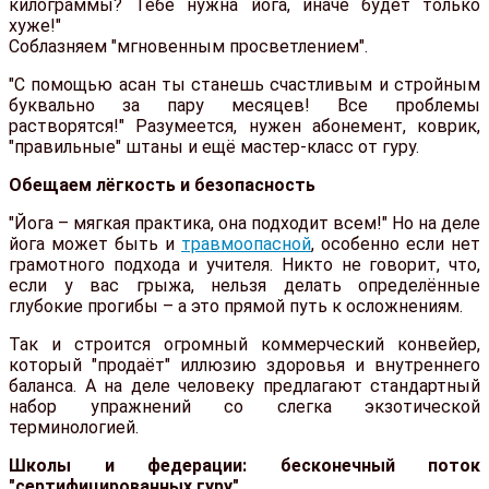
килограммы? Тебе нужна йога, иначе будет только
хуже!"
Соблазняем "мгновенным просветлением".
"С помощью асан ты станешь счастливым и стройным
буквально за пару месяцев! Все проблемы
растворятся!" Разумеется, нужен абонемент, коврик,
"правильные" штаны и ещё мастер-класс от гуру.
Обещаем лёгкость и безопасность
"Йога – мягкая практика, она подходит всем!" Но на деле
йога может быть и
травмоопасной
, особенно если нет
грамотного подхода и учителя. Никто не говорит, что,
если у вас грыжа, нельзя делать определённые
глубокие прогибы – а это прямой путь к осложнениям.
Так и строится огромный коммерческий конвейер,
который "продаёт" иллюзию здоровья и внутреннего
баланса. А на деле человеку предлагают стандартный
набор упражнений со слегка экзотической
терминологией.
Школы и федерации: бесконечный поток
"сертифицированных гуру"