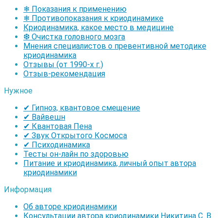
❄ Показания к применению
❄ Противопоказания к криодинамике
Криодинамика, какое место в медицине
❆ Очистка головного мозга
Мнения специалистов о превентивной методике
криодинамика
Отзывы (от 1990-х г.)
Отзыв-рекомендация
Нужное
✔ Гипноз, квантовое смещение
✔ Вайвешн
✔ Квантовая Пена
✔ Звук Открытого Космоса
✔ Психодинамика
Тесты он-лайн по здоровью
Питание и криодинамика, личный опыт автора
криодинамики
Информация
Об авторе криодинамики
Консультации автора криодинамики Никитина С. В.