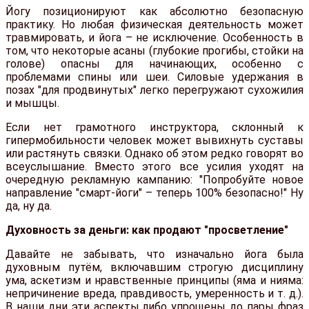
Йогу позиционируют как абсолютно безопасную
практику. Но любая физическая деятельность может
травмировать, и йога – не исключение. Особенность в
том, что некоторые асаны (глубокие прогибы, стойки на
голове) опасны для начинающих, особенно с
проблемами спины или шеи. Силовые удержания в
позах "для продвинутых" легко перегружают сухожилия
и мышцы.
Если нет грамотного инструктора, склонный к
гипермобильности человек может вывихнуть суставы
или растянуть связки. Однако об этом редко говорят во
всеуслышание. Вместо этого все усилия уходят на
очередную рекламную кампанию: "Попробуйте новое
направление "смарт-йоги" – теперь 100% безопасно!" Ну
да, ну да.
Духовность за деньги: как продают "просветление"
Давайте не забывать, что изначально йога была
духовным путём, включавшим строгую дисциплину
ума, аскетизм и нравственные принципы (яма и нияма:
непричинение вреда, правдивость, умеренность и т. д.).
В наши дни эти аспекты либо упрощены до пары фраз