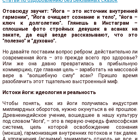
Статьи по оздоровлению без рекламных сказок
Отовсюду звучит: "Йога – это источник внутренней
гармонии", "Йога очищает сознание и тело", "йога –
ключ к долголетию". Глянешь в Инстаграм –
сплошные фото стройных девушек в асанах на
закате, да ещё везде рассказывают, что это
"полезно" и "духовно".
Но давайте поставим вопрос ребром: действительно ли
современная йога – это прежде всего про здоровье?
Или же она давно превратилась в прибыльную
коммерцию, где главная цель – заработать на массовой
вере в "волшебную силу" асан? Пришло время
разоблачить этот тщательно выстроенный миф.
Истоки йоги: идеология и реальность
Чтобы понять, как из йоги получилась индустрия
миллиардных оборотов, нужно окунуться в её прошлое.
Древнеиндийское учение, вошедшее в нашу культуру
под словом "йога", – это в первую очередь философская
система, цель которой освобождение сознания
(мокша), гармонизация внутренних потоков и так далее.
А упражнения (асанами) занимались отнюдь не все, и