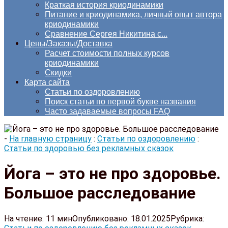
Краткая история криодинамики
Питание и криодинамика, личный опыт автора
криодинамики
Сравнение Сергея Никитина с...
Цены/Заказы/Доставка
Расчет стоимости полных курсов
криодинамики
Скидки
Карта сайта
Статьи по оздоровлению
Поиск статьи по первой букве названия
Часто задаваемые вопросы FAQ
-
На главную страницу
:
Статьи по оздоровлению
:
Статьи по здоровью без рекламных сказок
Йога – это не про здоровье.
Большое расследование
На чтение:
11 мин
Опубликовано:
18.01.2025
Рубрика: