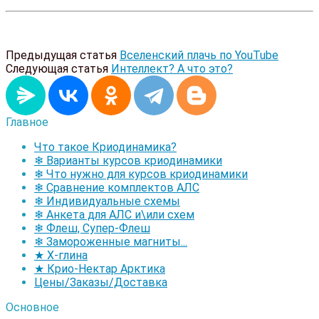
Предыдущая статья
Вселенский плачь по YouTube
Следующая статья
Интеллект? А что это?
Главное
Что такое Криодинамика?
❄ Варианты курсов криодинамики
❄ Что нужно для курсов криодинамики
❄ Сравнение комплектов АЛС
❄ Индивидуальные схемы
❄ Анкета для АЛС и\или схем
❄ Флеш, Супер-Флеш
❄ Замороженные магниты...
★ Х-глина
★ Крио-Нектар Арктика
Цены/Заказы/Доставка
Основное