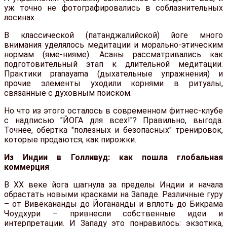
уж точно не фотографировались в соблазнительных
лосинах.
В классической (патанджалийской) йоге много
внимания уделялось медитации и морально-этическим
нормам (яме-нияме). Асаны рассматривались как
подготовительный этап к длительной медитации.
Практики pranayama (дыхательные упражнения) и
прочие элементы уходили корнями в ритуалы,
связанные с духовным поиском.
Но что из этого осталось в современном фитнес-клубе
с надписью "ЙОГА для всех!"? Правильно, выгода.
Точнее, обёртка "полезных и безопасных" тренировок,
которые продаются, как пирожки.
Из Индии в Голливуд: как пошла глобальная
коммерция
В XX веке йога шагнула за пределы Индии и начала
обрастать новыми красками на Западе. Различные гуру
– от Вивекананды до Йогананды и вплоть до Бикрама
Чоудхури – привнесли собственные идеи и
интерпретации. И Западу это понравилось: экзотика,