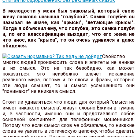
Статьи по оздоровлению без рекламных сказок
В молодости у меня был знакомый, который свою
жену ласково называл "голубкой". Самих голубей он
называл не иначе, как "крысы", "летающие крысы".
Когда я объяснил ему, что голубка, это самка голубя
и, по его классификации выходит, что его жена не
что иное, как "крыса", то он очень удивился и даже
обиделся.
Свойство
многих людей произносить слова и эпитеты не вникая
в их смысл. Это не так безобидно, как может
показаться, это неизбежно влечет искажение
реального мира, потому и те слова и фразы, которые
эти люди слышат, то и смысл услышанного они
"понимают" не вникая в смысл.
Стоит ли удивляться, что люди, для который "смысл не
имеет никакого смысла", живут словно Ёжики в тумане
и, в частности, именно они и представляют собой
основной контингент для телефонных мошенников.
Потому что если смысл слов
не обязателен
, то никакие
слова не увязать в логическую цепочку, чтобы сделать
логический вывод. Логика для этих людей недоступна,