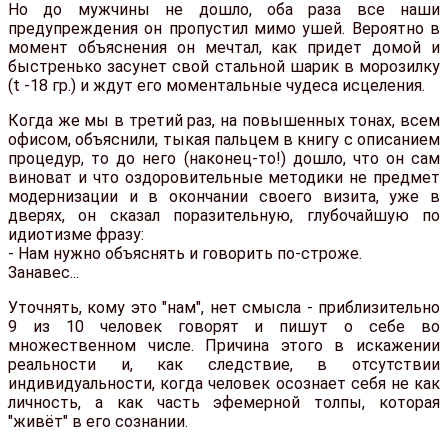
Но до мужчины не дошло, оба раза все наши
предупреждения он пропустил мимо ушей. Вероятно в
момент объяснения он мечтал, как придет домой и
быстренько засунет свой стальной шарик в морозилку
(t -18 гр.) и ждут его моментальные чудеса исцеления.
Когда же мы в третий раз, на повышенных тонах, всем
офисом, объяснили, тыкая пальцем в книгу с описанием
процедур, то до него (наконец-то!) дошло, что он сам
виноват и что оздоровительные методики не предмет
модернизации и в окончании своего визита, уже в
дверях, он сказал поразительную, глубочайшую по
идиотизме фразу:
- Нам нужно объяснять и говорить по-строже.
Занавес...
Уточнять, кому это "нам", нет смысла - приблизительно
9 из 10 человек говорят и пишут о себе во
множественном числе. Причина этого в искажении
реальности и, как следствие, в отсутствии
индивидуальности, когда человек осознает себя не как
личность, а как часть эфемерной толпы, которая
"живёт" в его сознании.