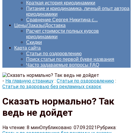
Краткая история криодинамики
Питание и криодинамика, личный опыт автора
криодинамики
Сравнение Сергея Никитина с...
Цены/Заказы/Доставка
Расчет стоимости полных курсов
криодинамики
Скидки
Карта сайта
Статьи по оздоровлению
Поиск статьи по первой букве названия
Часто задаваемые вопросы FAQ
-
На главную страницу
:
Статьи по оздоровлению
:
Статьи по здоровью без рекламных сказок
Сказать нормально? Так
ведь не дойдет
На чтение:
8 мин
Опубликовано:
07.09.2021
Рубрика: