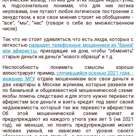
и, подсознательно понимая, что для них логика
неуловима, они путают любое логическое построение с
занудством, а все свои мнения строят на обобщениях -
"все", "мы", "нас" (говоря о себе во множественном
числе).
Так что не стоит удивляться, что есть люди, которых с
лёгкостью
разводят телефонные мошенники из "банка"
или аферисты
, приходящие на дом, чтобы "обменять"
старые деньги на деньги "нового образца" и т.д.
Неспособность понимать смыслы хорошо
иллюстрирует пример,
случившийся осенью 2021 года, -
инженер МГУ
отдала мошенникам все свои деньги и
две квартиры в Москве жуликам, которые развели её
по банальной и общеизвестной мошеннической схеме:
якобы помочь следствию и для этого нужно перевести
аферистам все деньги и взять кредит под залог своей
недвижимости, который так же перевести аферистам.
Об этой мошеннической схеме кричат и
предупреждают из каждого утюга уже лет 5 (на 2021
год), не меньше, но понять предупреждения может
человек умный, не зависимо от уровня своего