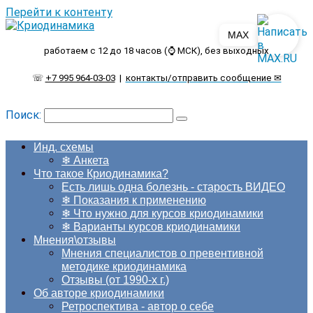
Перейти к контенту
MAX
работаем с 12 до 18 часов (⌚ МСК), без выходных
☏
+7 995 964-03-03
|
контакты/отправить сообщение ✉
Поиск:
Инд. схемы
❄ Анкета
Что такое Криодинамика?
Есть лишь одна болезнь - старость ВИДЕО
❄ Показания к применению
❄ Что нужно для курсов криодинамики
❄ Варианты курсов криодинамики
Мнения\отзывы
Мнения специалистов о превентивной
методике криодинамика
Отзывы (от 1990-х г.)
Об авторе криодинамики
Ретроспектива - автор о себе