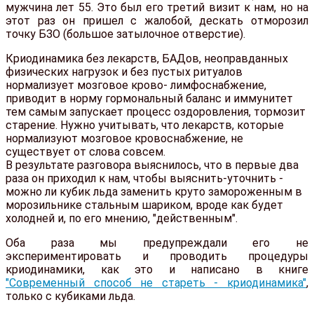
мужчина лет 55. Это был его третий визит к нам, но на
этот раз он пришел с жалобой, дескать отморозил
точку БЗО (большое затылочное отверстие).
Криодинамика без лекарств, БАДов, неоправданных
физических нагрузок и без пустых ритуалов
нормализует мозговое крово- лимфоснабжение,
приводит в норму гормональный баланс и иммунитет
тем самым запускает процесс оздоровления, тормозит
старение. Нужно учитывать, что лекарств, которые
нормализуют мозговое кровоснабжение, не
существует от слова совсем.
В результате разговора выяснилось, что в первые два
раза он приходил к нам, чтобы выяснить-уточнить -
можно ли кубик льда заменить круто замороженным в
морозильнике стальным шариком, вроде как будет
холодней и, по его мнению, "действенным".
Оба раза мы предупреждали его не
экспериментировать и проводить процедуры
криодинамики, как это и написано в книге
"Современный способ не стареть - криодинамика"
,
только с кубиками льда.