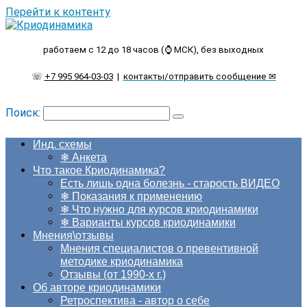
Перейти к контенту
работаем с 12 до 18 часов (⌚ МСК), без выходных
☏
+7 995 964-03-03
|
контакты/отправить сообщение ✉
Поиск:
Инд. схемы
❄ Анкета
Что такое Криодинамика?
Есть лишь одна болезнь - старость ВИДЕО
❄ Показания к применению
❄ Что нужно для курсов криодинамики
❄ Варианты курсов криодинамики
Мнения\отзывы
Мнения специалистов о превентивной
методике криодинамика
Отзывы (от 1990-х г.)
Об авторе криодинамики
Ретроспектива - автор о себе