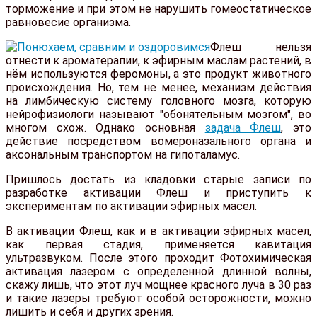
торможение и при этом не нарушить гомеостатическое
равновесие организма.
Флеш нельзя
отнести к ароматерапии, к эфирным маслам растений, в
нём используются феромоны, а это продукт животного
происхождения. Но, тем не менее, механизм действия
на лимбическую систему головного мозга, которую
нейрофизиологи называют "обонятельным мозгом", во
многом схож. Однако основная
задача Флеш
, это
действие посредством вомероназального органа и
аксональным транспортом на гипоталамус.
Пришлось достать из кладовки старые записи по
разработке активации Флеш и приступить к
экспериментам по активации эфирных масел.
В активации Флеш, как и в активации эфирных масел,
как первая стадия, применяется кавитация
ультразвуком. После этого проходит Фотохимическая
активация лазером с определенной длинной волны,
скажу лишь, что этот луч мощнее красного луча в 30 раз
и такие лазеры требуют особой осторожности, можно
лишить и себя и других зрения.