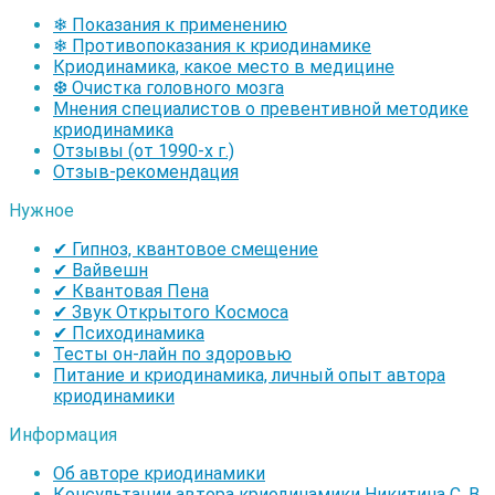
❄ Показания к применению
❄ Противопоказания к криодинамике
Криодинамика, какое место в медицине
❆ Очистка головного мозга
Мнения специалистов о превентивной методике
криодинамика
Отзывы (от 1990-х г.)
Отзыв-рекомендация
Нужное
✔ Гипноз, квантовое смещение
✔ Вайвешн
✔ Квантовая Пена
✔ Звук Открытого Космоса
✔ Психодинамика
Тесты он-лайн по здоровью
Питание и криодинамика, личный опыт автора
криодинамики
Информация
Об авторе криодинамики
Консультации автора криодинамики Никитина С. В.