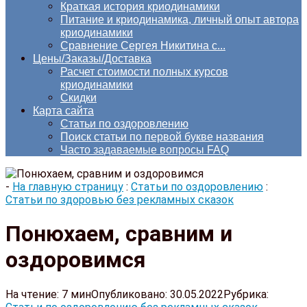
Краткая история криодинамики
Питание и криодинамика, личный опыт автора
криодинамики
Сравнение Сергея Никитина с...
Цены/Заказы/Доставка
Расчет стоимости полных курсов
криодинамики
Скидки
Карта сайта
Статьи по оздоровлению
Поиск статьи по первой букве названия
Часто задаваемые вопросы FAQ
-
На главную страницу
:
Статьи по оздоровлению
:
Статьи по здоровью без рекламных сказок
Понюхаем, сравним и
оздоровимся
На чтение:
7 мин
Опубликовано:
30.05.2022
Рубрика: