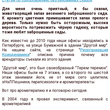
Статьи по оздоровлению без рекламных сказок
Для меня очень приятный, я бы сказал,
животворящий запах весеннего заброшенного сада.
К аромату цветения примешивается запах прелого
дерева. Только нужно быть осторожным, высока
вероятность потревожить чёрную гадюку, которые
тоже любят заброшенные сады.
Как известно до 2010 года наши офисы находились в
Петербурге, на улице Бумажной в здании "Другой мир".
На нашем сайте, на странице "
Реорганизация
Криодинамики
" описана причина почему все
арендаторы съехали из этого здания.
"Другой мир", это был своеобразный "Терем-теремок".
Наши офисы были на 7 этаже, а со второго по шестой
этаж занимали йоги, не от мира сего целители,
эНэЛПешники, парапсихологи и ароматерапевты.
Вот про ароматерапию я и поговорю сегодня.
В 2004 году я провел эксперимент, связанный с
ароматерапией.