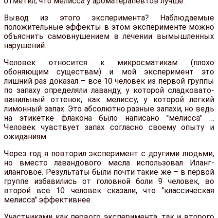
отметил, что мелисса у ароматерапевтов лучше.
Вывод из этого эксперимента? Наблюдаемые
положительные эффекты в этом эксперименте можно
объяснить самовнушением в лечении вымышленных
нарушений.
Человек относится к микросматикам (плохо
обоняющим существам) и мой эксперимент это
лишний раз доказал – все 10 человек из первой группы
по запаху определяли лаванду, у которой сладковато-
ванильный оттенок, как мелиссу, у которой легкий
лимонный запах. Это абсолютно разные запахи, но ведь
на этикетке флакона было написано "мелисса" …
Человек чувствует запах согласно своему опыту и
ожиданиям.
Через год я повторил эксперимент с другими людьми,
но вместо лавандового масла использовал Иланг-
иланговое. Результаты были почти такие же – в первой
группе избавились от головной боли 9 человек, во
второй все 10 человек сказали, что "классическая
мелисса" эффективнее.
Участниками как первого эксперимента, так и второго