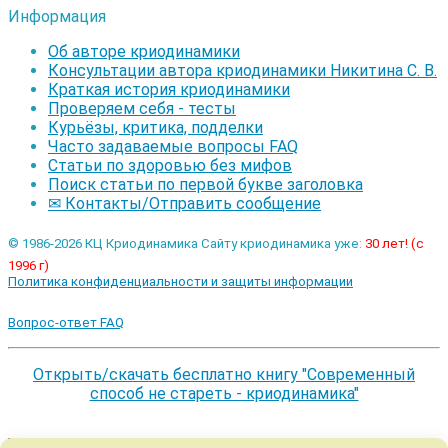
Информация
Об авторе криодинамики
Консультации автора криодинамики Никитина С. В.
Краткая история криодинамики
Проверяем себя - тесты
Курьёзы, критика, подделки
Часто задаваемые вопросы FAQ
Статьи по здоровью без мифов
Поиск статьи по первой букве заголовка
✉ Контакты/Отправить сообщение
© 1986-2026 КЦ Криодинамика Сайту криодинамика уже:
30 лет! (с
1996 г)
Политика конфиденциальности и защиты информации
Вопрос-ответ FAQ
Открыть/скачать бесплатно книгу "Современный
способ не стареть - криодинамика"