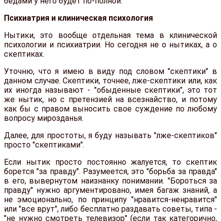
бедами у него будет по-полной.
Психиатрия и клиническая психология
Нытики, это вообще отдельная тема в клинической
психологии и психиатрии. Но сегодня не о нытиках, а о
скептиках.
Уточню, что я имею в виду под словом "скептики" в
данном случае. Скептики, точнее, лже-скептики или, как
их иногда называют - "обыденные скептики", это тот
же нытик, но с претензией на всезнайство, и потому
как бы с правом выносить свое суждение по любому
вопросу мирозданья.
Далее, для простоты, я буду называть "лже-скептиков"
просто "скептиками".
Если нытик просто постоянно жалуется, то скептик
борется "за правду". Разумеется, это "борьба за правда"
в его, вывернутом наизнанку понимании. "Бороться за
правду" нужно аргументировано, имея багаж знаний, а
не эмоционально, по принципу "нравится-ненравится"
или "все врут", либо бесплатно раздавать советы, типа -
"не нужно смотреть телевизор" (если так категорично,