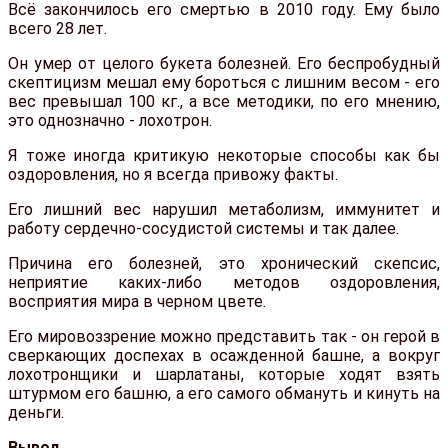
Всё закончилось его смертью в 2010 году. Ему было
всего 28 лет.
Он умер от целого букета болезней. Его беспробудный
скептицизм мешал ему бороться с лишним весом - его
вес превышал 100 кг., а все методики, по его мнению,
это однозначно - лохотрон.
Я тоже иногда критикую некоторые способы как бы
оздоровления, но я всегда привожу факты.
Его лишний вес нарушил метаболизм, иммунитет и
работу сердечно-сосудистой системы и так далее.
Причина его болезней, это хронический скепсис,
неприятие каких-либо методов оздоровления,
восприятия мира в черном цвете.
Его мировоззрение можно представить так - он герой в
сверкающих доспехах в осажденной башне, а вокруг
лохотронщики и шарлатаны, которые ходят взять
штурмом его башню, а его самого обмануть и кинуть на
деньги.
Вывод