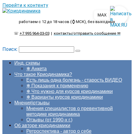
Перейти к контенту
MAX
работаем с 12 до 18 часов (⌚ МСК), без выходных
☏
+7 995 964-03-03
|
контакты/отправить сообщение ✉
Поиск:
Инд. схемы
❄ Анкета
Что такое Криодинамика?
Есть лишь одна болезнь - старость ВИДЕО
❄ Показания к применению
❄ Что нужно для курсов криодинамики
❄ Варианты курсов криодинамики
Мнения\отзывы
Мнения специалистов о превентивной
методике криодинамика
Отзывы (от 1990-х г.)
Об авторе криодинамики
Ретроспектива - автор о себе