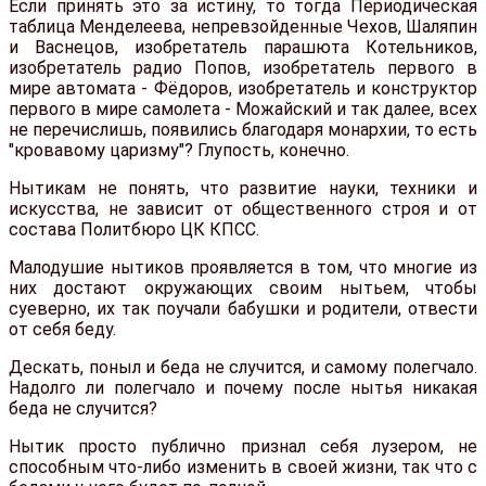
Если принять это за истину, то тогда Периодическая
таблица Менделеева, непревзойденные Чехов, Шаляпин
и Васнецов, изобретатель парашюта Котельников,
изобретатель радио Попов, изобретатель первого в
мире автомата - Фёдоров, изобретатель и конструктор
первого в мире самолета - Можайский и так далее, всех
не перечислишь, появились благодаря монархии, то есть
"кровавому царизму"? Глупость, конечно.
Нытикам не понять, что развитие науки, техники и
искусства, не зависит от общественного строя и от
состава Политбюро ЦК КПСС.
Малодушие нытиков проявляется в том, что многие из
них достают окружающих своим нытьем, чтобы
суеверно, их так поучали бабушки и родители, отвести
от себя беду.
Дескать, поныл и беда не случится, и самому полегчало.
Надолго ли полегчало и почему после нытья никакая
беда не случится?
Нытик просто публично признал себя лузером, не
способным что-либо изменить в своей жизни, так что с