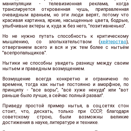
манипуляции - телевизионная реклама, когда
транслируется откровенная чушь, приправленная
очевидным враньем, но эти люди верят, потому что
красивая картинка, яркие, насыщенные цвета, бодрые,
улыбчивые актеры и, куда ж без него, "позитивненько".
Но не нужно путать способность к критическому
мышлению, со злопыхательством (
хейтерство
),
отверганием всего и вся и уж тем более с нытьём
"всепропальщиков".
Нытики не способны увидеть разницу между своим
нытьем и праведным возмущением.
Возмущение всегда конкретно и ограничено по
времени, тогда как нытье постоянно и аморфное, по
принципу - "все воры", "всё хуже некуда" или "вот
раньше было лучше, а сейчас полный развал".
Приведу простой пример нытья, в соц.сетях стон
стоит, что, дескать, только при СССР, благодаря
советскому строю, были возможны великие
достижения в науке, литературе и технике.