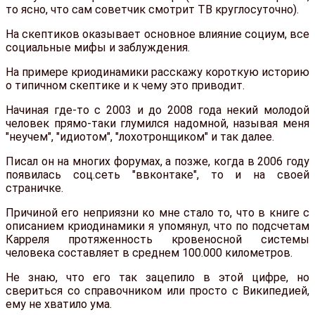
то ясно, что сам советчик смотрит ТВ круглосуточно).
На скептиков оказывает основное влияние социум, все
социальные мифы и заблуждения.
На примере криодинамики расскажу короткую историю
о типичном скептике и к чему это приводит.
Начиная где-то с 2003 и до 2008 года некий молодой
человек прямо-таки глумился надомной, называя меня
"неучем", "идиотом", "лохотронщиком" и так далее.
Писал он на многих форумах, а позже, когда в 2006 году
появилась соц.сеть "ввконтаке", то и на своей
страничке.
Причиной его неприязни ко мне стало то, что в книге с
описанием криодинамики я упомянул, что по подсчетам
Карреля протяженность кровеносной системы
человека составляет в среднем 100.000 километров.
Не знаю, что его так зацепило в этой цифре, но
свериться со справочником или просто с Википедией,
ему не хватило ума.