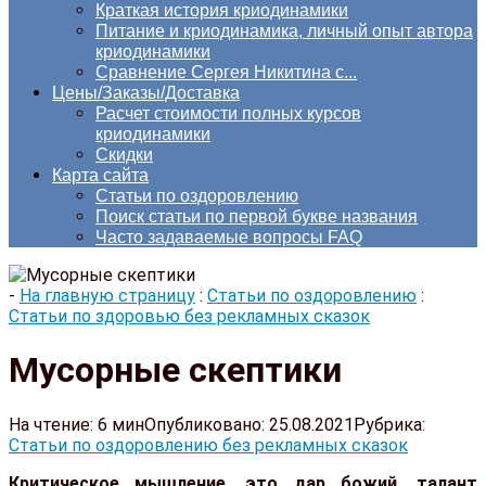
Краткая история криодинамики
Питание и криодинамика, личный опыт автора
криодинамики
Сравнение Сергея Никитина с...
Цены/Заказы/Доставка
Расчет стоимости полных курсов
криодинамики
Скидки
Карта сайта
Статьи по оздоровлению
Поиск статьи по первой букве названия
Часто задаваемые вопросы FAQ
-
На главную страницу
:
Статьи по оздоровлению
:
Статьи по здоровью без рекламных сказок
Мусорные скептики
На чтение:
6 мин
Опубликовано:
25.08.2021
Рубрика:
Статьи по оздоровлению без рекламных сказок
Критическое мышление, это дар божий, талант