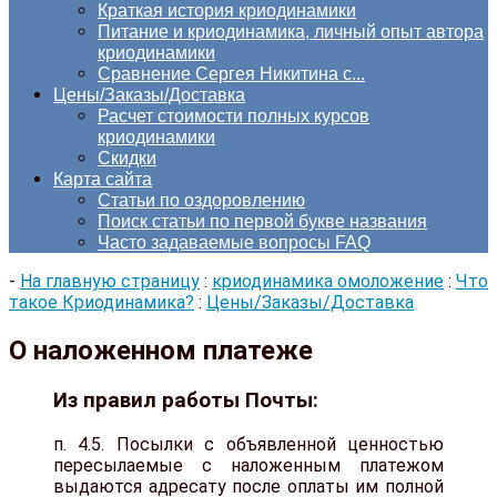
Краткая история криодинамики
Питание и криодинамика, личный опыт автора
криодинамики
Сравнение Сергея Никитина с...
Цены/Заказы/Доставка
Расчет стоимости полных курсов
криодинамики
Скидки
Карта сайта
Статьи по оздоровлению
Поиск статьи по первой букве названия
Часто задаваемые вопросы FAQ
-
На главную страницу
:
криодинамика омоложение
:
Что
такое Криодинамика?
:
Цены/Заказы/Доставка
О наложенном платеже
Из правил работы Почты:
п. 4.5. Посылки с объявленной ценностью
пересылаемые с наложенным платежом
выдаются адресату после оплаты им полной