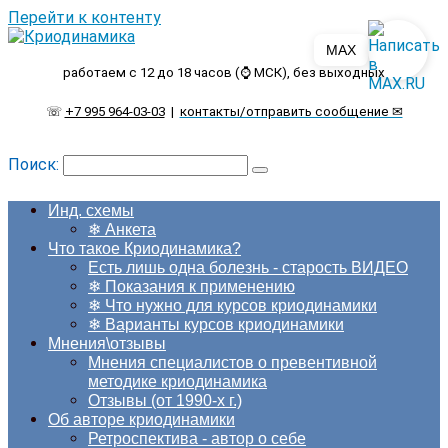
Перейти к контенту
MAX
работаем с 12 до 18 часов (⌚ МСК), без выходных
☏
+7 995 964-03-03
|
контакты/отправить сообщение ✉
Поиск:
Инд. схемы
❄ Анкета
Что такое Криодинамика?
Есть лишь одна болезнь - старость ВИДЕО
❄ Показания к применению
❄ Что нужно для курсов криодинамики
❄ Варианты курсов криодинамики
Мнения\отзывы
Мнения специалистов о превентивной
методике криодинамика
Отзывы (от 1990-х г.)
Об авторе криодинамики
Ретроспектива - автор о себе