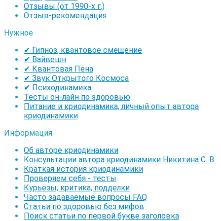
Отзывы (от 1990-х г.)
Отзыв-рекомендация
Нужное
✔ Гипноз, квантовое смещение
✔ Вайвешн
✔ Квантовая Пена
✔ Звук Открытого Космоса
✔ Психодинамика
Тесты он-лайн по здоровью
Питание и криодинамика, личный опыт автора
криодинамики
Информация
Об авторе криодинамики
Консультации автора криодинамики Никитина С. В.
Краткая история криодинамики
Проверяем себя - тесты
Курьёзы, критика, подделки
Часто задаваемые вопросы FAQ
Статьи по здоровью без мифов
Поиск статьи по первой букве заголовка