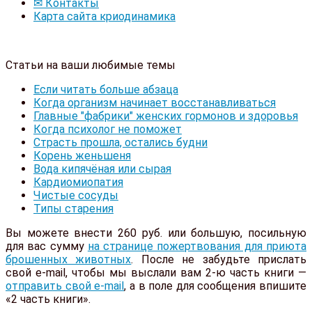
✉ Контакты
Карта сайта криодинамика
Статьи на ваши любимые темы
Если читать больше абзаца
Когда организм начинает восстанавливаться
Главные "фабрики" женских гормонов и здоровья
Когда психолог не поможет
Страсть прошла, остались будни
Корень женьшеня
Вода кипячёная или сырая
Кардиомиопатия
Чистые сосуды
Типы старения
Вы можете внести 260 руб. или большую, посильную
для вас сумму
на странице пожертвования для приюта
брошенных животных
. После не забудьте прислать
свой e-mail, чтобы мы выслали вам 2-ю часть книги —
отправить свой e-mail
, а в поле для сообщения впишите
«2 часть книги».