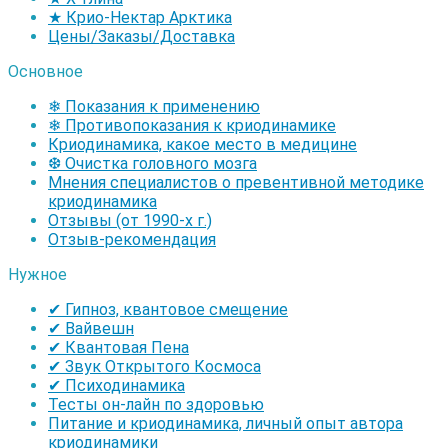
★ Крио-Нектар Арктика
Цены/Заказы/Доставка
Основное
❄ Показания к применению
❄ Противопоказания к криодинамике
Криодинамика, какое место в медицине
❆ Очистка головного мозга
Мнения специалистов о превентивной методике
криодинамика
Отзывы (от 1990-х г.)
Отзыв-рекомендация
Нужное
✔ Гипноз, квантовое смещение
✔ Вайвешн
✔ Квантовая Пена
✔ Звук Открытого Космоса
✔ Психодинамика
Тесты он-лайн по здоровью
Питание и криодинамика, личный опыт автора
криодинамики