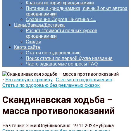
Краткая история криодинамики
Питание и криодинамика, личный опыт автора
криодинамики
Сравнение Сергея Никитина с...
Цены/Заказы/Доставка
Расчет стоимости полных курсов
криодинамики
Скидки
Карта сайта
Статьи по оздоровлению
Поиск статьи по первой букве названия
Часто задаваемые вопросы FAQ
-
На главную страницу
:
Статьи по оздоровлению
:
Статьи по здоровью без рекламных сказок
Скандинавская ходьба –
масса противопоказаний
На чтение:
3 мин
Опубликовано:
19.11.2024
Рубрика: