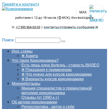
Перейти к контенту
MAX
работаем с 12 до 18 часов (⌚ МСК), без выходных
☏
+7 995 964-03-03
|
контакты/отправить сообщение ✉
Поиск:
Инд. схемы
❄ Анкета
Что такое Криодинамика?
Есть лишь одна болезнь - старость ВИДЕО
❄ Показания к применению
❄ Что нужно для курсов криодинамики
❄ Варианты курсов криодинамики
Мнения\отзывы
Мнения специалистов о превентивной
методике криодинамика
Отзывы (от 1990-х г.)
Об авторе криодинамики
Ретроспектива - автор о себе