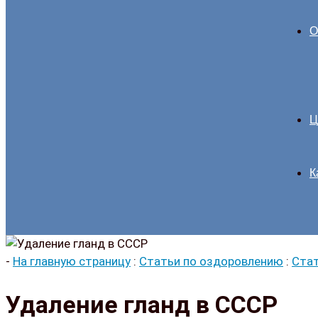
О
Ц
К
-
На главную страницу
:
Статьи по оздоровлению
:
Стат
Удаление гланд в СССР