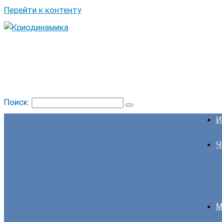
Перейти к контенту
Поиск:
И
Ч
М