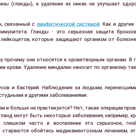
ны (гланды), а удаление их никак не улучшает здоро
н, связанный с
лимфатической системой
. Как и другие
ммунитета. Гланды - это серьезная защита бронхов
лейкоцитов, которые защищают организм от болезне
му прочему они относятся к кроветворным органам. В
и крови. Удаление миндалин наносит по организму так
усов и бактерий. Наблюдение за людьми, перенесши
остудными и другими заболеваниями.
 и больше не практикуется? Нет, такие операции прово
 гланд могут быть некоторые заболевания, например, х
слишком часто и воспаление это серьезное, гной
и стараются обойтись медикаментозным лечением, э