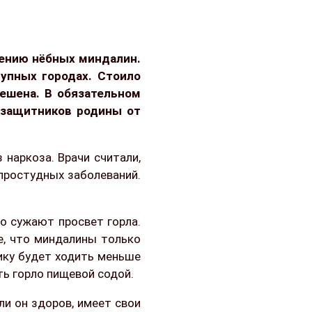
лению нёбных миндалин.
упных городах. Стоило
решена. В обязательном
 защитников родины от
 наркоза. Врачи считали,
 простудных заболеваний.
но сужают просвет горла.
е, что миндалины только
нику будет ходить меньше
ть горло пищевой содой.
ли он здоров, имеет свои