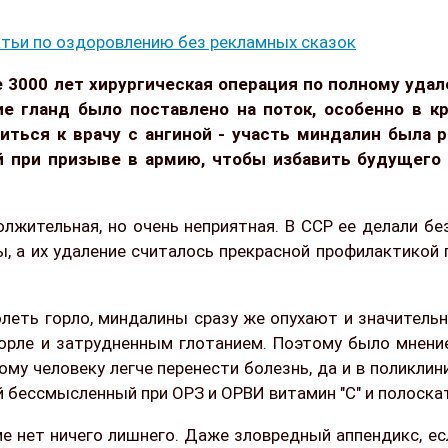
тьи по оздоровлению без рекламных сказок
е 3000 лет хирургическая операция по полному уда
е гланд было поставлено на поток, особенно в кр
титься к врачу с ангиной - участь миндалин была 
й при призыве в армию, чтобы избавить будущего
жительная, но очень неприятная. В ССР ее делали без
ны, а их удаление считалось прекрасной профилактикой
олеть горло, миндалины сразу же опухают и значитель
горле и затрудненным глотанием. Поэтому было мнени
ому человеку легче перенести болезнь, да и в поликли
й бессмысленный при ОРЗ и ОРВИ витамин "С" и полоска
е нет ничего лишнего. Даже зловредный аппендикс, ес