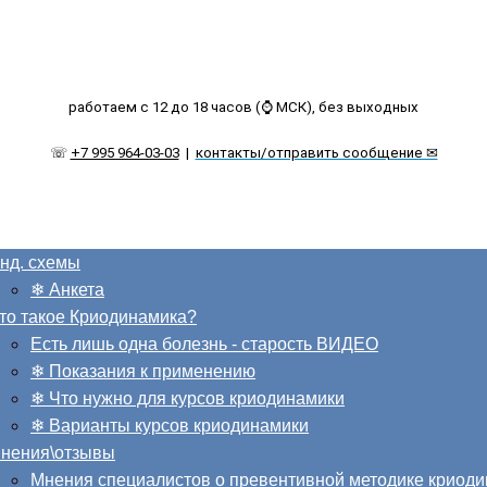
работаем с 12 до 18 часов (⌚ МСК), без выходных
☏
+7 995 964-03-03
|
контакты/отправить сообщение ✉
нд. схемы
❄ Анкета
то такое Криодинамика?
Есть лишь одна болезнь - старость ВИДЕО
❄ Показания к применению
❄ Что нужно для курсов криодинамики
❄ Варианты курсов криодинамики
нения\отзывы
Мнения специалистов о превентивной методике криод