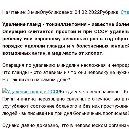
На чтение:
3 мин
Опубликовано:
04.02.2022
Рубрика:
Ста
Удаление гланд - тонзиллэктомия - известна боле
Операция считается простой и при СССР удалени
ребенку или взрослому несколько раз в год обра
порядке удаляли гланды и у болезненных юноше
возможных ангин, а мед.часть от хлопот.
Операция по удалению миндалин несложная и непродол
что гланды - это атавизм и что они человеку не нуж
Но так ли это на самом деле?
Когда у человека начинает б
Грипп и ангина неразрывно связаны с отечностью в 
усугубляют состояние больного и без них простуженн
людей - выписывай на три дня больничный, прописыва
Однако давно доказано, что в человеческом организм