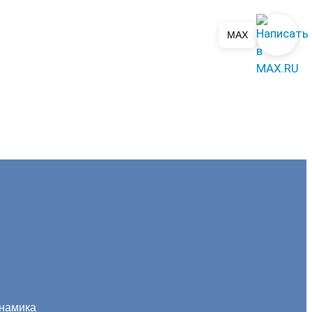
MAX
инамика