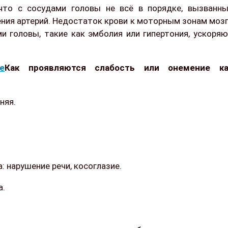
что с сосудами головы не всё в порядке, вызванн
ния артерий. Недостаток крови к моторным зонам моз
и головы, такие как эмболия или гипертония, ускоря
Как проявляются слабость или онемение ка
няя.
 нарушение речи, косоглазие.
а.