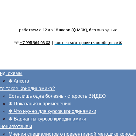
работаем с 12 до 18 часов (⌚ МСК), без выходных
☏
+7 995 964-03-03
|
контакты/отправить сообщение ✉
нд. схемы
❄ Анкета
то такое Криодинамика?
Есть лишь одна болезнь - старость ВИДЕО
❄ Показания к применению
❄ Что нужно для курсов криодинамики
❄ Варианты курсов криодинамики
нения\отзывы
Мнения специалистов о превентивной методике криод