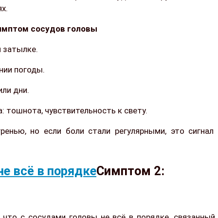
х.
симптом сосудов головы
и затылке.
нии погоды.
ли дни.
 тошнота, чувствительность к свету.
енью, но если боли стали регулярными, это сигнал
Симптом 2:
 что с сосудами головы не всё в порядке, связанный