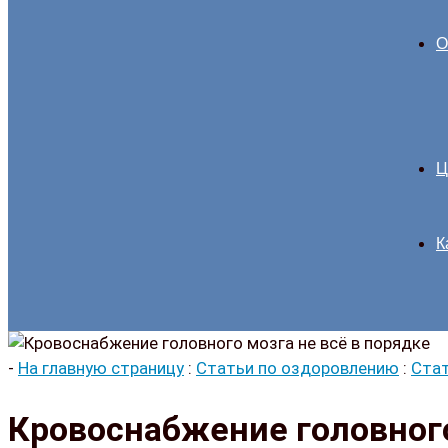
О
Ц
К
-
На главную страницу
:
Статьи по оздоровлению
:
Стат
Кровоснабжение головного