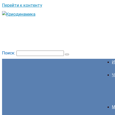
Перейти к контенту
Поиск:
И
Ч
М