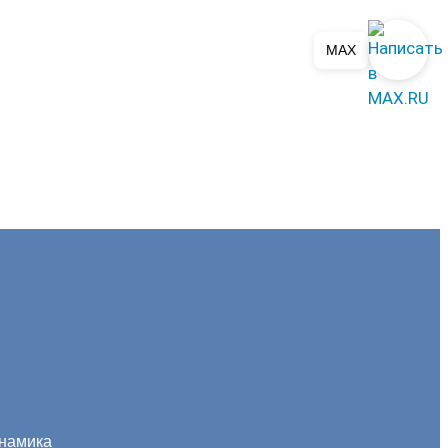
MAX
инамика