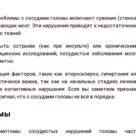
облемы с сосудами головы включают сужение (стеноз
питающих мозг. Эти нарушения приводят к недостаточно
ю тканей.
ть острыми (как при инсульте) или хроническим
цинских исследований, сосудистые заболевания моз
метно.
ия факторов, таких как атеросклероз, гипертония и
итически важна, так как на начальных стадиях лечен
и когнитивные нарушения. Если вы заметили призна
игнал, что с сосудами головы не всё в порядке.
омы
имптомы сосудистых нарушений головы част