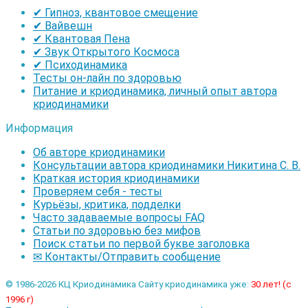
✔ Гипноз, квантовое смещение
✔ Вайвешн
✔ Квантовая Пена
✔ Звук Открытого Космоса
✔ Психодинамика
Тесты он-лайн по здоровью
Питание и криодинамика, личный опыт автора
криодинамики
Информация
Об авторе криодинамики
Консультации автора криодинамики Никитина С. В.
Краткая история криодинамики
Проверяем себя - тесты
Курьёзы, критика, подделки
Часто задаваемые вопросы FAQ
Статьи по здоровью без мифов
Поиск статьи по первой букве заголовка
✉ Контакты/Отправить сообщение
© 1986-2026 КЦ Криодинамика Сайту криодинамика уже:
30 лет! (с
1996 г)