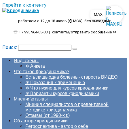
Перейти к контенту
MAX
работаем с 12 до 18 часов (⌚ МСК), без выходных
☏
+7 995 964-03-03
|
контакты/отправить сообщение ✉
Поиск:
Инд. схемы
❄ Анкета
Что такое Криодинамика?
Есть лишь одна болезнь - старость ВИДЕО
❄ Показания к применению
❄ Что нужно для курсов криодинамики
❄ Варианты курсов криодинамики
Мнения\отзывы
Мнения специалистов о превентивной
методике криодинамика
Отзывы (от 1990-х г.)
Об авторе криодинамики
Ретроспектива - автор о себе