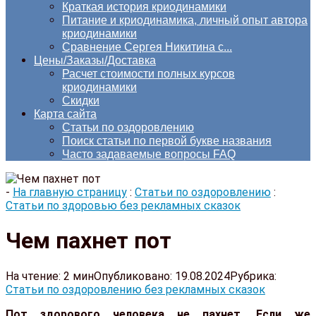
Краткая история криодинамики
Питание и криодинамика, личный опыт автора
криодинамики
Сравнение Сергея Никитина с...
Цены/Заказы/Доставка
Расчет стоимости полных курсов
криодинамики
Скидки
Карта сайта
Статьи по оздоровлению
Поиск статьи по первой букве названия
Часто задаваемые вопросы FAQ
-
На главную страницу
:
Статьи по оздоровлению
:
Статьи по здоровью без рекламных сказок
Чем пахнет пот
На чтение:
2 мин
Опубликовано:
19.08.2024
Рубрика:
Статьи по оздоровлению без рекламных сказок
Пот здорового человека не пахнет. Если же