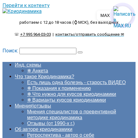
Перейти к контенту
MAX
работаем с 12 до 18 часов (⌚ МСК), без выходных
☏
+7 995 964-03-03
|
контакты/отправить сообщение ✉
Поиск:
Инд. схемы
❄ Анкета
Что такое Криодинамика?
Есть лишь одна болезнь - старость ВИДЕО
❄ Показания к применению
❄ Что нужно для курсов криодинамики
❄ Варианты курсов криодинамики
Мнения\отзывы
Мнения специалистов о превентивной
методике криодинамика
Отзывы (от 1990-х г.)
Об авторе криодинамики
Ретроспектива - автор о себе