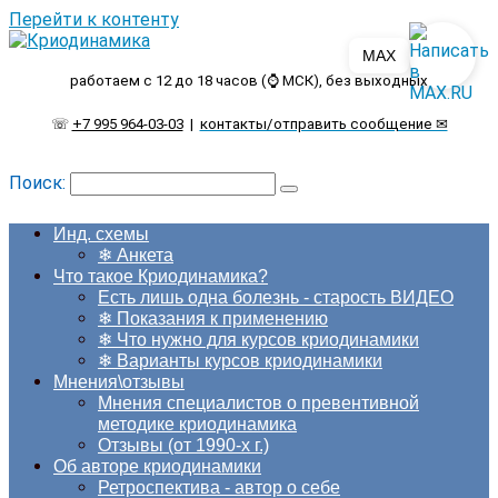
Перейти к контенту
MAX
работаем с 12 до 18 часов (⌚ МСК), без выходных
☏
+7 995 964-03-03
|
контакты/отправить сообщение ✉
Поиск:
Инд. схемы
❄ Анкета
Что такое Криодинамика?
Есть лишь одна болезнь - старость ВИДЕО
❄ Показания к применению
❄ Что нужно для курсов криодинамики
❄ Варианты курсов криодинамики
Мнения\отзывы
Мнения специалистов о превентивной
методике криодинамика
Отзывы (от 1990-х г.)
Об авторе криодинамики
Ретроспектива - автор о себе