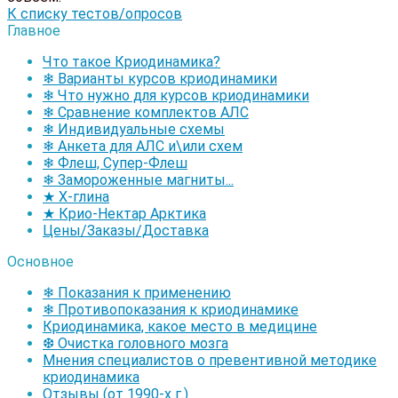
К списку тестов/опросов
Главное
Что такое Криодинамика?
❄ Варианты курсов криодинамики
❄ Что нужно для курсов криодинамики
❄ Сравнение комплектов АЛС
❄ Индивидуальные схемы
❄ Анкета для АЛС и\или схем
❄ Флеш, Супер-Флеш
❄ Замороженные магниты...
★ Х-глина
★ Крио-Нектар Арктика
Цены/Заказы/Доставка
Основное
❄ Показания к применению
❄ Противопоказания к криодинамике
Криодинамика, какое место в медицине
❆ Очистка головного мозга
Мнения специалистов о превентивной методике
криодинамика
Отзывы (от 1990-х г.)