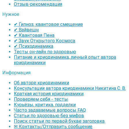
Отзыв-рекомендация
Нужное
✔ Гипноз, квантовое смещение
✔ Вайвешн
✔ Квантовая Пена
✔ Звук Открытого Космоса
✔ Психодинамика
Тесты он-лайн по здоровью
Питание и криодинамика, личный опыт автора
криодинамики
Информация
Об авторе криодинамики
Консультации автора криодинамики Никитина С. В.
Краткая история криодинамики
Проверяем себя - тесты
Курьёзы, критика, подделки
Часто задаваемые вопросы FAQ
Статьи по здоровью без мифов
Поиск статьи по первой букве заголовка
✉ Контакты/Отправить сообщение