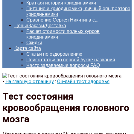
Краткая история криодинамики
Питание и криодинамика, личный опыт автора
криодинамики
Сравнение Сергея Никитина с...
Цены/Заказы/Доставка
Расчет стоимости полных курсов
криодинамики
Скидки
Карта сайта
Статьи по оздоровлению
Поиск статьи по первой букве названия
Часто задаваемые вопросы FAQ
-
На главную страницу
:
Он-лайн тест здоровья
Тест состояния
кровообращения головного
мозга