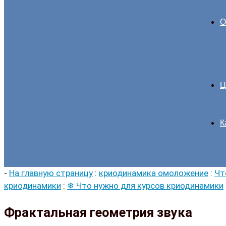
О
Ц
К
-
На главную страницу
:
криодинамика омоложение
:
Чт
криодинамики
:
❄ Что нужно для курсов криодинамики
Фрактальная геометрия звука