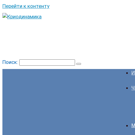
Перейти к контенту
Поиск:
И
Ч
М