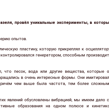
зеля, провёл уникальные эксперименты, в котор
серию опытов.
лическую пластину, которую прикреплял к осциллятор
р контролировался генератором, способным производи
, что песок, вода или другие вещества, которые 
евращались в очень интересные формы. Они имитирова
 Причём чем выше была частота, тем более сложны
этих явлений обусловлены вибрацией, мы имеем дело 
ативные образования на одном полюсе и кинетик