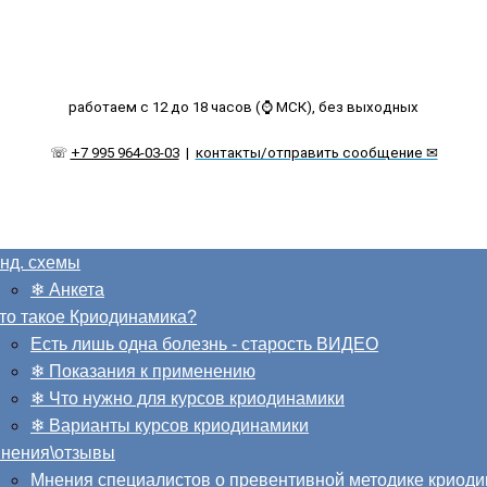
работаем с 12 до 18 часов (⌚ МСК), без выходных
☏
+7 995 964-03-03
|
контакты/отправить сообщение ✉
нд. схемы
❄ Анкета
то такое Криодинамика?
Есть лишь одна болезнь - старость ВИДЕО
❄ Показания к применению
❄ Что нужно для курсов криодинамики
❄ Варианты курсов криодинамики
нения\отзывы
Мнения специалистов о превентивной методике криод