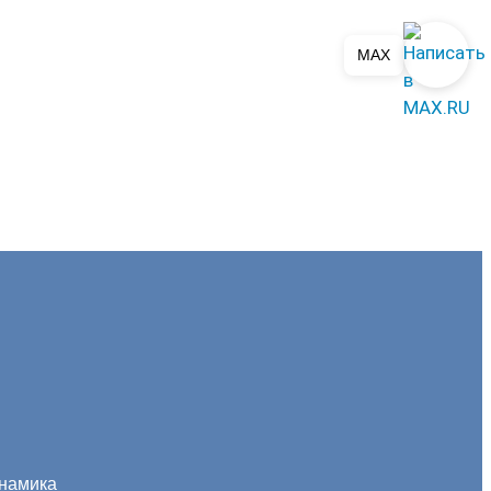
MAX
инамика